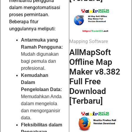
membantu pengguna
dalam mengotomatisasi
proses permintaan.
Beberapa fitur
unggulannya meliputi:
Antarmuka yang
Mapping Software
Ramah Pengguna:
AllMapSoft
Mudah digunakan
Offline Map
bagi pemula dan
profesional.
Maker v8.382
Kemudahan
Full Free
Dalam
Download
Pengelolaan Data:
Memudahkan Anda
[Terbaru]
dalam mengelola
dan mengorganisir
data.
Fleksibilitas dalam
Pengaturan