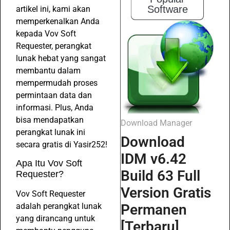
Software
artikel ini, kami akan
memperkenalkan Anda
kepada Vov Soft
Requester, perangkat
lunak hebat yang sangat
membantu dalam
mempermudah proses
permintaan data dan
informasi. Plus, Anda
bisa mendapatkan
Download Manager
perangkat lunak ini
Download
secara gratis di Yasir252!
IDM v6.42
Apa Itu Vov Soft
Build 63 Full
Requester?
Version Gratis
Vov Soft Requester
adalah perangkat lunak
Permanen
yang dirancang untuk
[Terbaru]