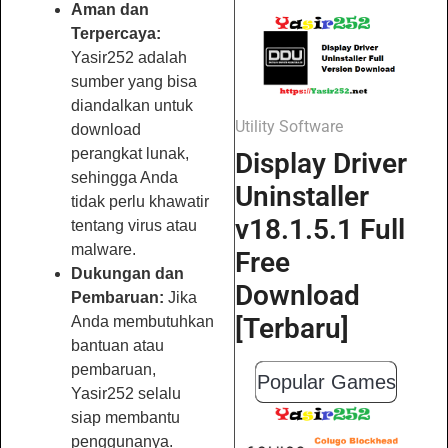
Aman dan
Terpercaya:
Yasir252 adalah
sumber yang bisa
diandalkan untuk
Utility Software
download
perangkat lunak,
Display Driver
sehingga Anda
Uninstaller
tidak perlu khawatir
v18.1.5.1 Full
tentang virus atau
malware.
Free
Dukungan dan
Download
Pembaruan:
Jika
[Terbaru]
Anda membutuhkan
bantuan atau
pembaruan,
Popular Games
Yasir252 selalu
siap membantu
penggunanya.