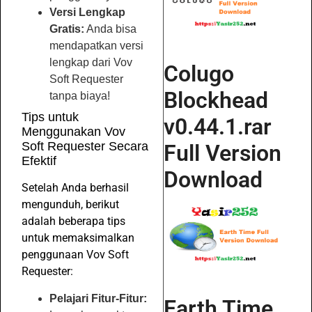
Versi Lengkap
Gratis:
Anda bisa
mendapatkan versi
lengkap dari Vov
Colugo
Soft Requester
Blockhead
tanpa biaya!
Tips untuk
v0.44.1.rar
Menggunakan Vov
Soft Requester Secara
Full Version
Efektif
Download
Setelah Anda berhasil
mengunduh, berikut
adalah beberapa tips
untuk memaksimalkan
penggunaan Vov Soft
Requester:
Pelajari Fitur-Fitur:
Earth Time