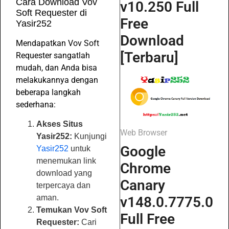
Cara Download Vov
v10.250 Full
Soft Requester di
Free
Yasir252
Download
Mendapatkan Vov Soft
[Terbaru]
Requester sangatlah
mudah, dan Anda bisa
melakukannya dengan
beberapa langkah
sederhana:
Akses Situs
Web Browser
Yasir252:
Kunjungi
Google
Yasir252
untuk
menemukan link
Chrome
download yang
Canary
terpercaya dan
aman.
v148.0.7775.0
Temukan Vov Soft
Full Free
Requester:
Cari