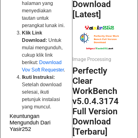
Download
halaman yang
menyediakan
[Latest]
tautan untuk
perangkat lunak ini.
Klik Link
Download:
Untuk
mulai mengunduh,
cukup klik link
Image Processing
berikut:
Download
Perfectly
Vov Soft Requester
.
Ikuti Instruksi:
Clear
Setelah download
WorkBench
selesai, ikuti
v5.0.4.3174
petunjuk instalasi
yang muncul.
Full Version
Keuntungan
Download
Mengunduh Dari
Yasir252
[Terbaru]