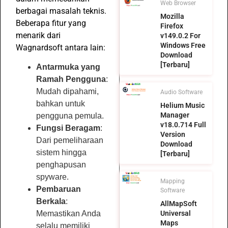
Web Browser
berbagai masalah teknis.
Mozilla
Beberapa fitur yang
Firefox
menarik dari
v149.0.2 For
Windows Free
Wagnardsoft antara lain:
Download
[Terbaru]
Antarmuka yang
Ramah Pengguna
:
Mudah dipahami,
Audio Software
bahkan untuk
Helium Music
Manager
pengguna pemula.
v18.0.714 Full
Fungsi Beragam
:
Version
Dari pemeliharaan
Download
sistem hingga
[Terbaru]
penghapusan
spyware.
Mapping
Pembaruan
Software
Berkala
:
AllMapSoft
Universal
Memastikan Anda
Maps
selalu memiliki