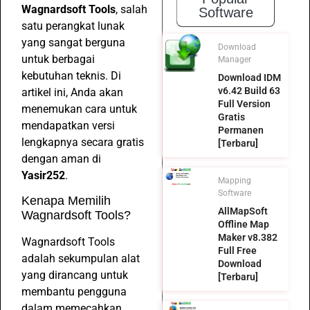
Wagnardsoft Tools
, salah
Software
satu perangkat lunak
yang sangat berguna
Download
untuk berbagai
Manager
kebutuhan teknis. Di
Download IDM
v6.42 Build 63
artikel ini, Anda akan
Full Version
menemukan cara untuk
Gratis
mendapatkan versi
Permanen
lengkapnya secara gratis
[Terbaru]
dengan aman di
Yasir252
.
Mapping
Software
Kenapa Memilih
AllMapSoft
Wagnardsoft Tools?
Offline Map
Maker v8.382
Wagnardsoft Tools
Full Free
adalah sekumpulan alat
Download
yang dirancang untuk
[Terbaru]
membantu pengguna
dalam memecahkan