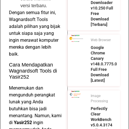
Downloader
versi terbaru.
v10.250 Full
Dengan semua fitur ini,
Free
Download
Wagnardsoft Tools
[Terbaru]
adalah pilihan yang bijak
untuk siapa saja yang
ingin merawat komputer
Web Browser
mereka dengan lebih
Google
Chrome
baik.
Canary
v148.0.7775.0
Cara Mendapatkan
Full Free
Wagnardsoft Tools di
Download
Yasir252
[Latest]
Menemukan dan
mengunduh perangkat
Image
lunak yang Anda
Processing
butuhkan bisa jadi
Perfectly
Clear
menantang. Namun, kami
WorkBench
di
Yasir252
ingin
v5.0.4.3174