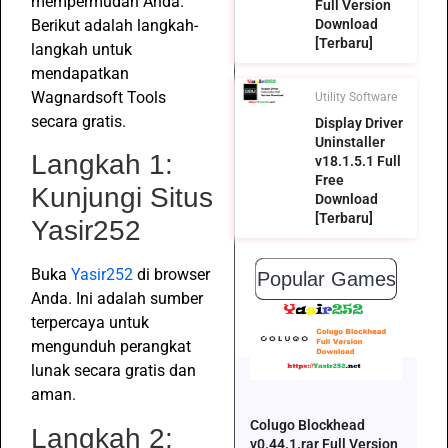
mempermudah Anda.
Full Version
Berikut adalah langkah-
Download
[Terbaru]
langkah untuk
mendapatkan
Wagnardsoft Tools
Utility Software
secara gratis.
Display Driver
Uninstaller
Langkah 1:
v18.1.5.1 Full
Free
Kunjungi Situs
Download
[Terbaru]
Yasir252
Buka
Yasir252
di browser
Popular Games
Anda. Ini adalah sumber
terpercaya untuk
mengunduh perangkat
lunak secara gratis dan
aman.
Colugo Blockhead
Langkah 2:
v0.44.1.rar Full Version