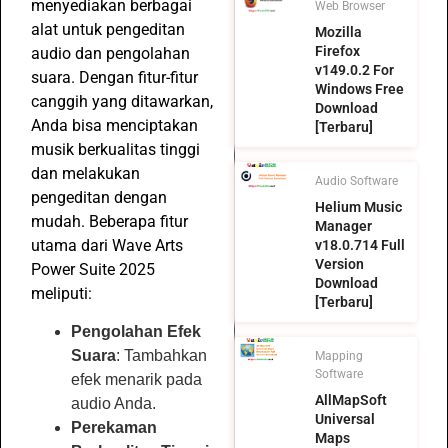
menyediakan berbagai
Web Browser
alat untuk pengeditan
Mozilla
Firefox
audio dan pengolahan
v149.0.2 For
suara. Dengan fitur-fitur
Windows Free
canggih yang ditawarkan,
Download
Anda bisa menciptakan
[Terbaru]
musik berkualitas tinggi
dan melakukan
Audio Software
pengeditan dengan
Helium Music
mudah. Beberapa fitur
Manager
utama dari Wave Arts
v18.0.714 Full
Version
Power Suite 2025
Download
meliputi:
[Terbaru]
Pengolahan Efek
Suara
: Tambahkan
Mapping
Software
efek menarik pada
AllMapSoft
audio Anda.
Universal
Perekaman
Maps