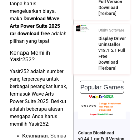
Full Version
tanpa harus
Download
mengeluarkan biaya,
[Terbaru]
maka
Download Wave
Arts Power Suite 2025
Utility Software
rar download free
adalah
Display Driver
pilihan yang tepat!
Uninstaller
v18.1.5.1 Full
Kenapa Memilih
Free
Yasir252?
Download
[Terbaru]
Yasir252 adalah sumber
yang terpercaya untuk
berbagai perangkat lunak,
Popular Games
termasuk Wave Arts
Power Suite 2025. Berikut
adalah beberapa alasan
mengapa Anda harus
memilih Yasir252:
Colugo Blockhead
Keamanan
: Semua
v0.44.1.rar Full Version