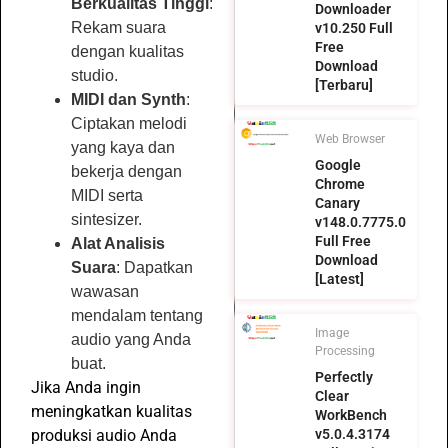
Berkualitas Tinggi
:
Downloader
Rekam suara
v10.250 Full
Free
dengan kualitas
Download
studio.
[Terbaru]
MIDI dan Synth
:
Ciptakan melodi
Web Browser
yang kaya dan
Google
bekerja dengan
Chrome
MIDI serta
Canary
sintesizer.
v148.0.7775.0
Full Free
Alat Analisis
Download
Suara
: Dapatkan
[Latest]
wawasan
mendalam tentang
Image
audio yang Anda
Processing
buat.
Perfectly
Jika Anda ingin
Clear
meningkatkan kualitas
WorkBench
v5.0.4.3174
produksi audio Anda