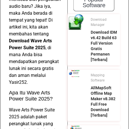
Software
audio baru? Jika iya,
maka Anda berada di
tempat yang tepat! Di
Download
Manager
artikel ini, kita akan
Download IDM
membahas tentang
v6.42 Build 63
Download Wave Arts
Full Version
Power Suite 2025
, di
Gratis
mana Anda bisa
Permanen
[Terbaru]
mendapatkan perangkat
lunak ini secara gratis
dan aman melalui
Mapping
Software
Yasir252.
AllMapSoft
Apa Itu Wave Arts
Offline Map
Power Suite 2025?
Maker v8.382
Full Free
Wave Arts Power Suite
Download
[Terbaru]
2025 adalah paket
perangkat lunak yang