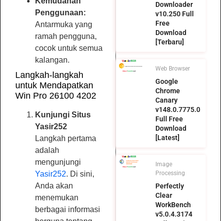
Kemudahan
Downloader
Penggunaan:
v10.250 Full
Free
Antarmuka yang
Download
ramah pengguna,
[Terbaru]
cocok untuk semua
kalangan.
Web Browser
Langkah-langkah
Google
untuk Mendapatkan
Chrome
Win Pro 26100 4202
Canary
v148.0.7775.0
Kunjungi Situs
Full Free
Yasir252
Download
[Latest]
Langkah pertama
adalah
mengunjungi
Image
Yasir252
. Di sini,
Processing
Anda akan
Perfectly
Clear
menemukan
WorkBench
berbagai informasi
v5.0.4.3174