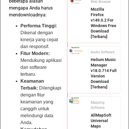
beberapa alasan
Web Browser
mengapa Anda harus
Mozilla
mendownloadnya:
Firefox
v149.0.2 For
Performa Tinggi:
Windows Free
Download
Dikenal dengan
[Terbaru]
kinerja yang cepat
dan responsif.
Audio Software
Fitur Modern:
Helium Music
Mendukung aplikasi
Manager
dan software
v18.0.714 Full
terbaru.
Version
Keamanan
Download
[Terbaru]
Terbaik:
Dilengkapi
dengan fitur
keamanan yang
Mapping
Software
canggih untuk
AllMapSoft
melindungi data
Universal
Anda.
Maps