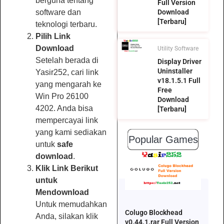
berguna tentang
Full Version
software dan
Download
[Terbaru]
teknologi terbaru.
Pilih Link
Download
Utility Software
Setelah berada di
Display Driver
Uninstaller
Yasir252, cari link
v18.1.5.1 Full
yang mengarah ke
Free
Win Pro 26100
Download
4202. Anda bisa
[Terbaru]
mempercayai link
yang kami sediakan
Popular Games
untuk
safe
download
.
Klik Link Berikut
untuk
Mendownload
Untuk memudahkan
Colugo Blockhead
Anda, silakan klik
v0.44.1.rar Full Version