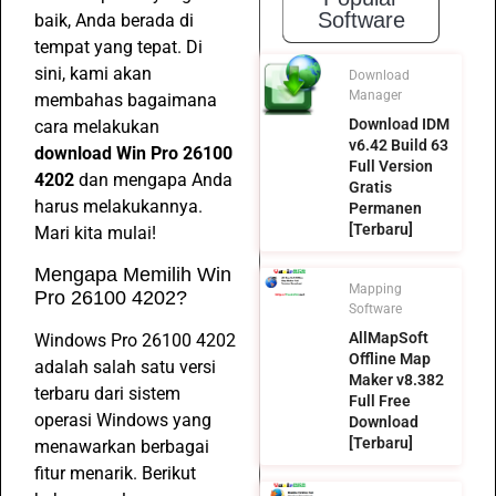
Software
baik, Anda berada di
tempat yang tepat. Di
sini, kami akan
Download
Manager
membahas bagaimana
Download IDM
cara melakukan
v6.42 Build 63
download Win Pro 26100
Full Version
4202
dan mengapa Anda
Gratis
harus melakukannya.
Permanen
[Terbaru]
Mari kita mulai!
Mengapa Memilih Win
Mapping
Pro 26100 4202?
Software
AllMapSoft
Windows Pro 26100 4202
Offline Map
adalah salah satu versi
Maker v8.382
terbaru dari sistem
Full Free
operasi Windows yang
Download
[Terbaru]
menawarkan berbagai
fitur menarik. Berikut