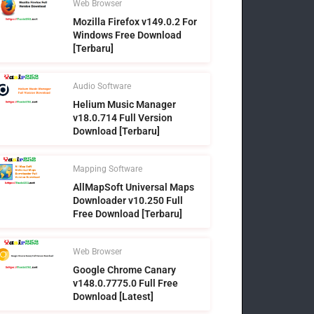
Web Browser
Mozilla Firefox v149.0.2 For
Windows Free Download
[Terbaru]
Audio Software
Helium Music Manager
v18.0.714 Full Version
Download [Terbaru]
Mapping Software
AllMapSoft Universal Maps
Downloader v10.250 Full
Free Download [Terbaru]
Web Browser
Google Chrome Canary
v148.0.7775.0 Full Free
Download [Latest]