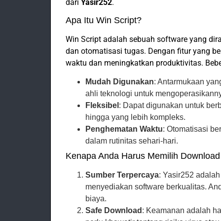
dari
Yasir252
.
Apa Itu Win Script?
Win Script adalah sebuah software yang d
dan otomatisasi tugas. Dengan fitur yang 
waktu dan meningkatkan produktivitas. Bebe
Mudah Digunakan
: Antarmukaan yan
ahli teknologi untuk mengoperasikann
Fleksibel
: Dapat digunakan untuk be
hingga yang lebih kompleks.
Penghematan Waktu
: Otomatisasi b
dalam rutinitas sehari-hari.
Kenapa Anda Harus Memilih Download W
Sumber Terpercaya
: Yasir252 adala
menyediakan software berkualitas. An
biaya.
Safe Download
: Keamanan adalah hal 