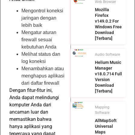
Web Browser
Mozilla
Mengontrol koneksi
Firefox
jaringan dengan
v149.0.2 For
lebih baik
Windows Free
Mengatur aturan
Download
[Terbaru]
firewall sesuai
kebutuhan Anda
Melihat status dan
Audio Software
log koneksi
Helium Music
Manager
Menambahkan atau
v18.0.714 Full
menghapus aplikasi
Version
dari daftar firewall
Download
Dengan fitur-fitur ini,
[Terbaru]
Anda dapat melindungi
komputer Anda dari
Mapping
ancaman luar dan
Software
memastikan bahwa
AllMapSoft
hanya aplikasi yang
Universal
Maps
tepercaya yang dapat