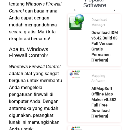
tentang
Windows Firewall
Software
Control
dan bagaimana
Anda dapat dengan
Download
mudah mengunduhnya
Manager
secara gratis. Mari kita
Download IDM
v6.42 Build 63
eksplorasi bersama!
Full Version
Apa Itu Windows
Gratis
Permanen
Firewall Control?
[Terbaru]
Windows Firewall Control
adalah alat yang sangat
Mapping
berguna untuk membantu
Software
Anda mengelola
AllMapSoft
pengaturan firewall di
Offline Map
Maker v8.382
komputer Anda. Dengan
Full Free
antarmuka yang mudah
Download
digunakan, perangkat
[Terbaru]
lunak ini memungkinkan
Anda untuk: