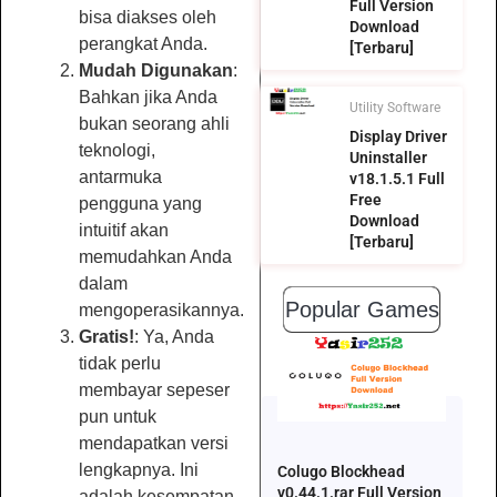
Full Version
bisa diakses oleh
Download
perangkat Anda.
[Terbaru]
Mudah Digunakan
:
Bahkan jika Anda
Utility Software
bukan seorang ahli
Display Driver
teknologi,
Uninstaller
antarmuka
v18.1.5.1 Full
Free
pengguna yang
Download
intuitif akan
[Terbaru]
memudahkan Anda
dalam
Popular Games
mengoperasikannya.
Gratis!
: Ya, Anda
tidak perlu
membayar sepeser
pun untuk
mendapatkan versi
lengkapnya. Ini
Colugo Blockhead
v0.44.1.rar Full Version
adalah kesempatan