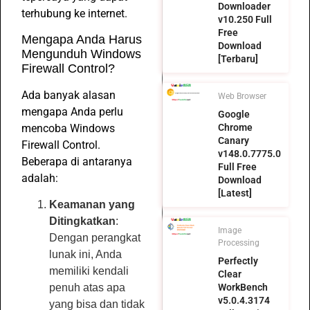
Downloader
terhubung ke internet.
v10.250 Full
Free
Mengapa Anda Harus
Download
Mengunduh Windows
[Terbaru]
Firewall Control?
Ada banyak alasan
Web Browser
mengapa Anda perlu
Google
mencoba Windows
Chrome
Canary
Firewall Control.
v148.0.7775.0
Beberapa di antaranya
Full Free
adalah:
Download
[Latest]
Keamanan yang
Ditingkatkan
:
Image
Dengan perangkat
Processing
lunak ini, Anda
Perfectly
memiliki kendali
Clear
penuh atas apa
WorkBench
v5.0.4.3174
yang bisa dan tidak