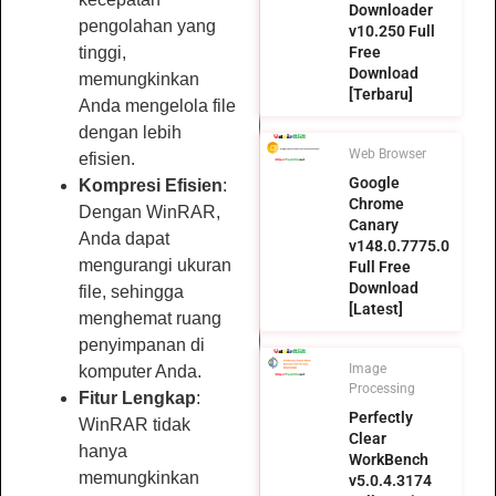
Downloader
pengolahan yang
v10.250 Full
Free
tinggi,
Download
memungkinkan
[Terbaru]
Anda mengelola file
dengan lebih
Web Browser
efisien.
Google
Kompresi Efisien
:
Chrome
Dengan WinRAR,
Canary
Anda dapat
v148.0.7775.0
mengurangi ukuran
Full Free
Download
file, sehingga
[Latest]
menghemat ruang
penyimpanan di
Image
komputer Anda.
Processing
Fitur Lengkap
:
Perfectly
WinRAR tidak
Clear
hanya
WorkBench
memungkinkan
v5.0.4.3174