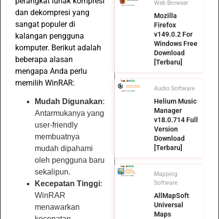
perangkat lunak kompresi
Web Browser
dan dekompresi yang
Mozilla
sangat populer di
Firefox
v149.0.2 For
kalangan pengguna
Windows Free
komputer. Berikut adalah
Download
beberapa alasan
[Terbaru]
mengapa Anda perlu
memilih WinRAR:
Audio Software
Helium Music
Mudah Digunakan
:
Manager
Antarmukanya yang
v18.0.714 Full
user-friendly
Version
membuatnya
Download
[Terbaru]
mudah dipahami
oleh pengguna baru
sekalipun.
Mapping
Software
Kecepatan Tinggi
:
WinRAR
AllMapSoft
Universal
menawarkan
Maps
kecepatan