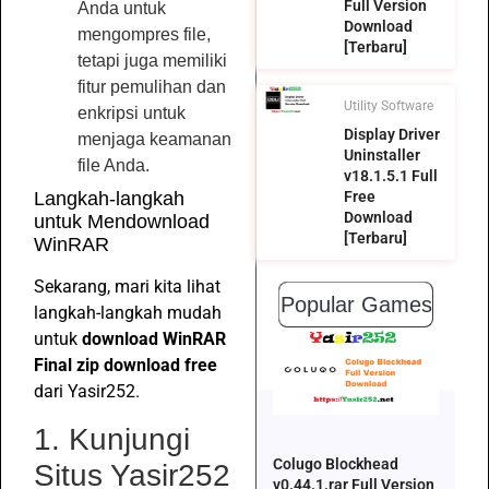
Full Version
Anda untuk
Download
mengompres file,
[Terbaru]
tetapi juga memiliki
fitur pemulihan dan
Utility Software
enkripsi untuk
Display Driver
menjaga keamanan
Uninstaller
file Anda.
v18.1.5.1 Full
Free
Langkah-langkah
Download
untuk Mendownload
[Terbaru]
WinRAR
Sekarang, mari kita lihat
Popular Games
langkah-langkah mudah
untuk
download WinRAR
Final zip download free
dari Yasir252.
1. Kunjungi
Colugo Blockhead
Situs Yasir252
v0.44.1.rar Full Version