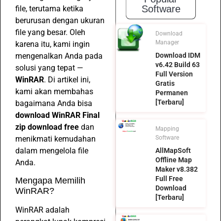
Software
file, terutama ketika
berurusan dengan ukuran
file yang besar. Oleh
Download
Manager
karena itu, kami ingin
mengenalkan Anda pada
Download IDM
v6.42 Build 63
solusi yang tepat —
Full Version
WinRAR
. Di artikel ini,
Gratis
kami akan membahas
Permanen
[Terbaru]
bagaimana Anda bisa
download WinRAR Final
zip download free
dan
Mapping
menikmati kemudahan
Software
dalam mengelola file
AllMapSoft
Offline Map
Anda.
Maker v8.382
Full Free
Mengapa Memilih
Download
WinRAR?
[Terbaru]
WinRAR adalah