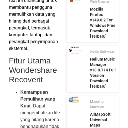
Alat ini dirancang untuk
Web Browser
membantu pengguna
Mozilla
memulihkan data yang
Firefox
v149.0.2 For
hilang dari berbagai
Windows Free
perangkat, termasuk
Download
komputer, laptop, dan
[Terbaru]
perangkat penyimpanan
eksternal.
Audio Software
Fitur Utama
Helium Music
Manager
Wondershare
v18.0.714 Full
Version
Recoverit
Download
[Terbaru]
Kemampuan
Pemulihan yang
Mapping
Kuat
: Dapat
Software
mengembalikan file
AllMapSoft
yang hilang karena
Universal
Maps
penghapusan tidak