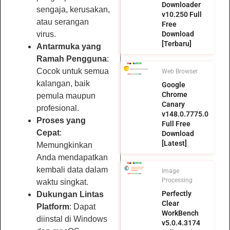
Downloader
sengaja, kerusakan,
v10.250 Full
atau serangan
Free
Download
virus.
[Terbaru]
Antarmuka yang
Ramah Pengguna
:
Cocok untuk semua
Web Browser
kalangan, baik
Google
Chrome
pemula maupun
Canary
profesional.
v148.0.7775.0
Proses yang
Full Free
Cepat
:
Download
[Latest]
Memungkinkan
Anda mendapatkan
kembali data dalam
Image
Processing
waktu singkat.
Perfectly
Dukungan Lintas
Clear
Platform
: Dapat
WorkBench
diinstal di Windows
v5.0.4.3174