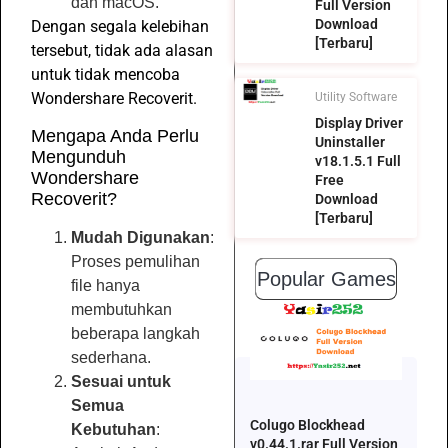
dan macOS.
Full Version
Download
Dengan segala kelebihan
[Terbaru]
tersebut, tidak ada alasan
untuk tidak mencoba
Wondershare Recoverit.
Utility Software
Display Driver
Mengapa Anda Perlu
Uninstaller
Mengunduh
v18.1.5.1 Full
Wondershare
Free
Recoverit?
Download
[Terbaru]
Mudah Digunakan
:
Proses pemulihan
Popular Games
file hanya
membutuhkan
beberapa langkah
sederhana.
Sesuai untuk
Semua
Colugo Blockhead
Kebutuhan
:
v0.44.1.rar Full Version