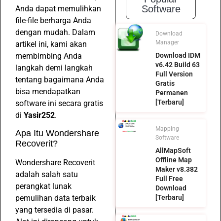
Software
Anda dapat memulihkan
file-file berharga Anda
dengan mudah. Dalam
Download
Manager
artikel ini, kami akan
membimbing Anda
Download IDM
v6.42 Build 63
langkah demi langkah
Full Version
tentang bagaimana Anda
Gratis
bisa mendapatkan
Permanen
[Terbaru]
software ini secara gratis
di
Yasir252
.
Mapping
Apa Itu Wondershare
Software
Recoverit?
AllMapSoft
Offline Map
Wondershare Recoverit
Maker v8.382
adalah salah satu
Full Free
perangkat lunak
Download
pemulihan data terbaik
[Terbaru]
yang tersedia di pasar.