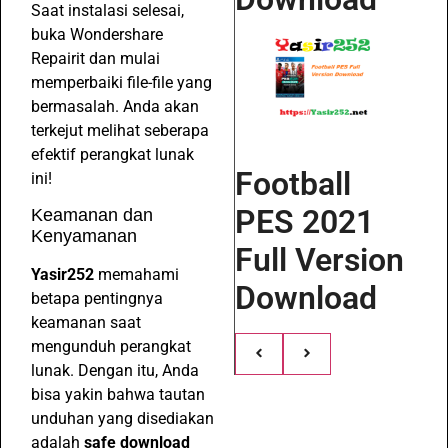
Saat instalasi selesai,
buka Wondershare
Repairit dan mulai
memperbaiki file-file yang
bermasalah. Anda akan
terkejut melihat seberapa
efektif perangkat lunak
Football
ini!
PES 2021
Keamanan dan
Kenyamanan
Full Version
Yasir252
memahami
Download
betapa pentingnya
keamanan saat
mengunduh perangkat
lunak. Dengan itu, Anda
bisa yakin bahwa tautan
unduhan yang disediakan
adalah
safe download