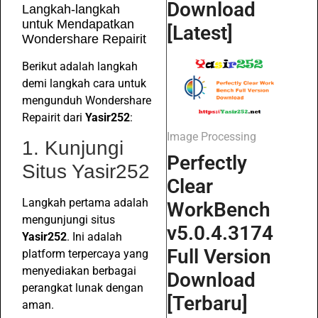
Download
Langkah-langkah
untuk Mendapatkan
[Latest]
Wondershare Repairit
Berikut adalah langkah
demi langkah cara untuk
mengunduh Wondershare
Repairit dari
Yasir252
:
Image Processing
1. Kunjungi
Perfectly
Situs Yasir252
Clear
Langkah pertama adalah
WorkBench
mengunjungi situs
v5.0.4.3174
Yasir252
. Ini adalah
Full Version
platform terpercaya yang
menyediakan berbagai
Download
perangkat lunak dengan
[Terbaru]
aman.