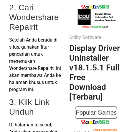
2. Cari
Wondershare
Repairit
Utility Software
Setelah Anda berada di
Display Driver
situs, gunakan fitur
pencarian untuk
Uninstaller
menemukan
v18.1.5.1 Full
Wondershare Repairit. Ini
akan membawa Anda ke
Free
halaman khusus untuk
Download
program ini.
[Terbaru]
3. Klik Link
Unduh
Popular Games
Di halaman tersebut,
Anda akan menemukan