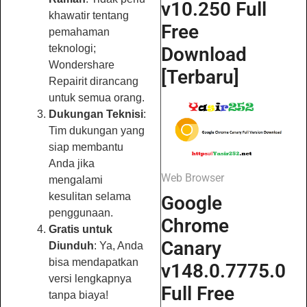
v10.250 Full
khawatir tentang
Free
pemahaman
teknologi;
Download
Wondershare
[Terbaru]
Repairit dirancang
untuk semua orang.
Dukungan Teknisi
:
Tim dukungan yang
siap membantu
Anda jika
Web Browser
mengalami
kesulitan selama
Google
penggunaan.
Chrome
Gratis untuk
Canary
Diunduh
: Ya, Anda
bisa mendapatkan
v148.0.7775.0
versi lengkapnya
Full Free
tanpa biaya!