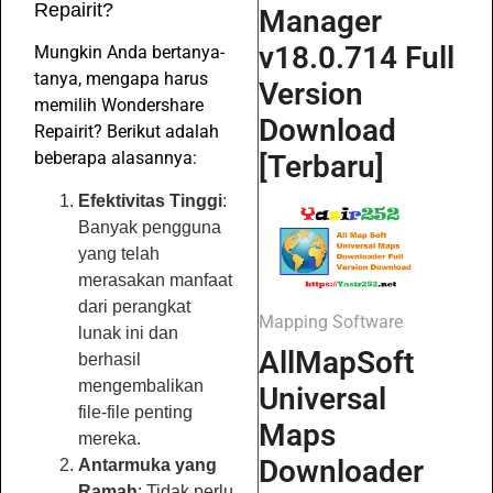
Repairit?
Manager
v18.0.714 Full
Mungkin Anda bertanya-
tanya, mengapa harus
Version
memilih Wondershare
Download
Repairit? Berikut adalah
beberapa alasannya:
[Terbaru]
Efektivitas Tinggi
:
Banyak pengguna
yang telah
merasakan manfaat
dari perangkat
Mapping Software
lunak ini dan
AllMapSoft
berhasil
mengembalikan
Universal
file-file penting
Maps
mereka.
Downloader
Antarmuka yang
Ramah
: Tidak perlu