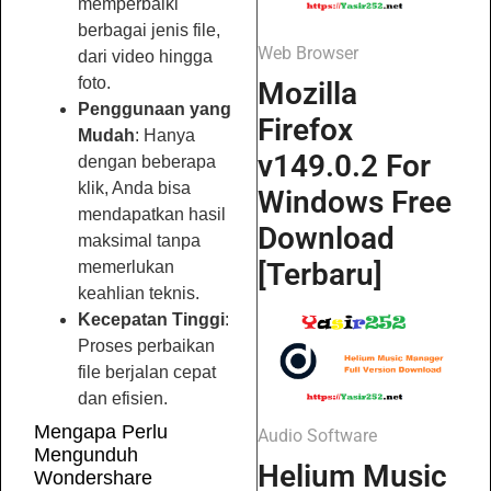
memperbaiki
berbagai jenis file,
Web Browser
dari video hingga
foto.
Mozilla
Penggunaan yang
Firefox
Mudah
: Hanya
v149.0.2 For
dengan beberapa
klik, Anda bisa
Windows Free
mendapatkan hasil
Download
maksimal tanpa
[Terbaru]
memerlukan
keahlian teknis.
Kecepatan Tinggi
:
Proses perbaikan
file berjalan cepat
dan efisien.
Mengapa Perlu
Audio Software
Mengunduh
Helium Music
Wondershare