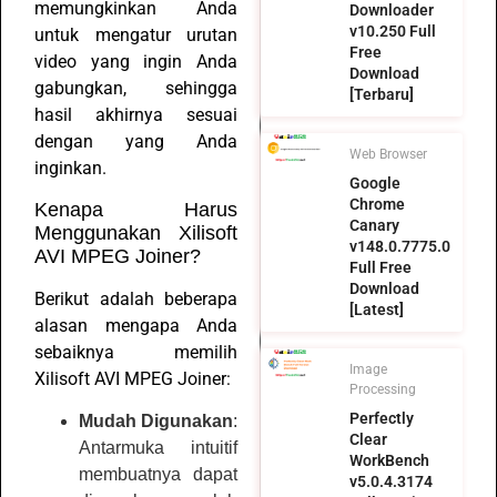
memungkinkan Anda
Downloader
v10.250 Full
untuk mengatur urutan
Free
video yang ingin Anda
Download
gabungkan, sehingga
[Terbaru]
hasil akhirnya sesuai
dengan yang Anda
Web Browser
inginkan.
Google
Chrome
Kenapa Harus
Canary
Menggunakan Xilisoft
v148.0.7775.0
AVI MPEG Joiner?
Full Free
Download
Berikut adalah beberapa
[Latest]
alasan mengapa Anda
sebaiknya memilih
Image
Xilisoft AVI MPEG Joiner:
Processing
Perfectly
Mudah Digunakan
:
Clear
Antarmuka intuitif
WorkBench
membuatnya dapat
v5.0.4.3174