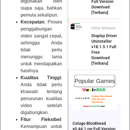
digunakan oleh
Full Version
Download
siapa saja, bahkan
[Terbaru]
pemula sekalipun.
Kecepatan
: Proses
Utility Software
penggabungan
video sangat cepat,
Display Driver
Uninstaller
sehingga Anda
v18.1.5.1 Full
tidak perlu
Free
menunggu lama
Download
[Terbaru]
untuk mendapatkan
hasilnya.
Kualitas Tinggi
:
Popular Games
Anda tidak perlu
khawatir tentang
penurunan kualitas
video setelah
digabungkan.
Fitur Fleksibel
:
Colugo Blockhead
Kemampuan untuk
v0.44.1.rar Full Version