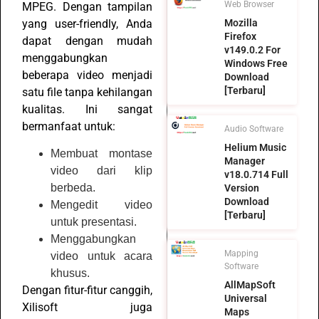
Web Browser
MPEG. Dengan tampilan
yang user-friendly, Anda
Mozilla
Firefox
dapat dengan mudah
v149.0.2 For
menggabungkan
Windows Free
beberapa video menjadi
Download
[Terbaru]
satu file tanpa kehilangan
kualitas. Ini sangat
bermanfaat untuk:
Audio Software
Helium Music
Membuat montase
Manager
video dari klip
v18.0.714 Full
berbeda.
Version
Download
Mengedit video
[Terbaru]
untuk presentasi.
Menggabungkan
Mapping
video untuk acara
Software
khusus.
AllMapSoft
Dengan fitur-fitur canggih,
Universal
Xilisoft juga
Maps