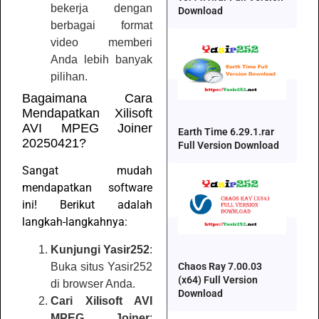
bekerja dengan
Download
berbagai format
video memberi
Anda lebih banyak
pilihan.
Bagaimana Cara
Mendapatkan Xilisoft
AVI MPEG Joiner
Earth Time 6.29.1.rar
20250421?
Full Version Download
Sangat mudah
mendapatkan software
ini! Berikut adalah
langkah-langkahnya:
Kunjungi Yasir252
:
Buka situs Yasir252
Chaos Ray 7.00.03
(x64) Full Version
di browser Anda.
Download
Cari Xilisoft AVI
MPEG Joiner
: