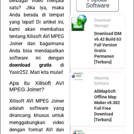
berbagai video menjadi
Software
satu? Jika iya, maka
Anda berada di tempat
Download
yang tepat! Di artikel ini,
Manager
kami akan membahas
Download IDM
tentang Xilisoft AVI MPEG
v6.42 Build 63
Joiner dan bagaimana
Full Version
Anda bisa mendapatkan
Gratis
Permanen
software ini dengan
[Terbaru]
download gratis
di
Yasir252. Mari kita mulai!
Mapping
Apa itu Xilisoft AVI
Software
MPEG Joiner?
AllMapSoft
Offline Map
Xilisoft AVI MPEG Joiner
Maker v8.382
adalah software yang
Full Free
Download
dirancang khusus untuk
[Terbaru]
menggabungkan video
dengan format AVI dan