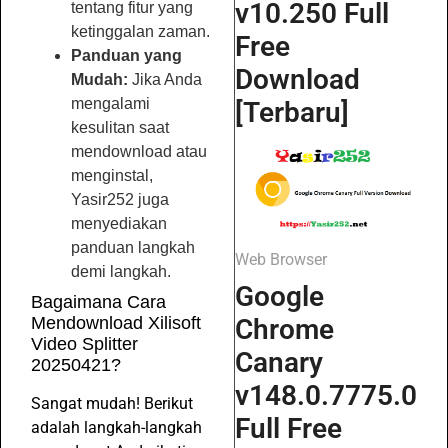
v10.250 Full
tentang fitur yang
ketinggalan zaman.
Free
Panduan yang
Download
Mudah:
Jika Anda
mengalami
[Terbaru]
kesulitan saat
mendownload atau
menginstal,
Yasir252 juga
menyediakan
panduan langkah
Web Browser
demi langkah.
Google
Bagaimana Cara
Chrome
Mendownload Xilisoft
Video Splitter
Canary
20250421?
v148.0.7775.0
Sangat mudah! Berikut
Full Free
adalah langkah-langkah