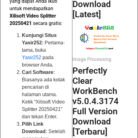
yang dapat Anda ikuti
Download
untuk mendapatkan
[Latest]
Xilisoft Video Splitter
20250421
secara gratis:
Kunjungi Situs
Yasir252:
Pertama-
tama, buka
Yasir252
pada
Image Processing
browser Anda.
Perfectly
Cari Software:
Clear
Biasanya ada kotak
pencarian di
WorkBench
halaman utama.
v5.0.4.3174
Ketik “Xilisoft Video
Full Version
Splitter 20250421”
dan tekan Enter.
Download
Pilih Link
[Terbaru]
Download:
Setelah