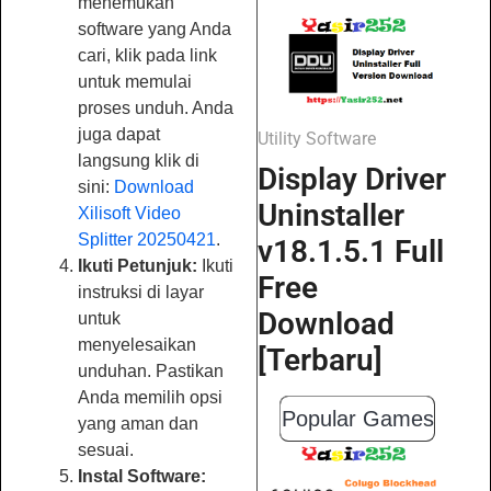
menemukan
software yang Anda
cari, klik pada link
untuk memulai
proses unduh. Anda
juga dapat
Utility Software
langsung klik di
Display Driver
sini:
Download
Uninstaller
Xilisoft Video
Splitter 20250421
.
v18.1.5.1 Full
Ikuti Petunjuk:
Ikuti
Free
instruksi di layar
Download
untuk
menyelesaikan
[Terbaru]
unduhan. Pastikan
Anda memilih opsi
Popular Games
yang aman dan
sesuai.
Instal Software: