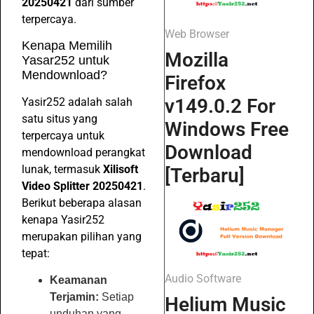
20250421
dari sumber
terpercaya.
Web Browser
Kenapa Memilih
Mozilla
Yasar252 untuk
Mendownload?
Firefox
v149.0.2 For
Yasir252 adalah salah
satu situs yang
Windows Free
terpercaya untuk
Download
mendownload perangkat
lunak, termasuk
Xilisoft
[Terbaru]
Video Splitter 20250421
.
Berikut beberapa alasan
kenapa Yasir252
merupakan pilihan yang
tepat:
Audio Software
Keamanan
Terjamin:
Setiap
Helium Music
unduhan yang