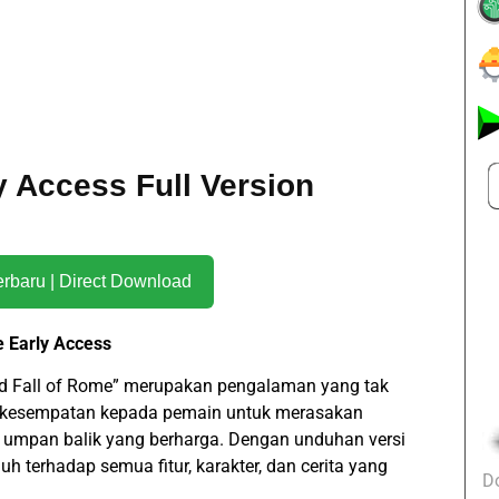
y Access Full Version
Download Terbaru | Direct Download
e Early Access
ld Fall of Rome” merupakan pengalaman yang tak
an kesempatan kepada pemain untuk merasakan
umpan balik yang berharga. Dengan unduhan versi
 terhadap semua fitur, karakter, dan cerita yang
D