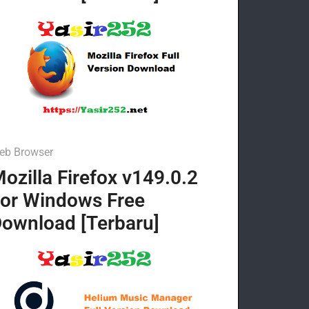
eb Browser
ozilla Firefox v149.0.2
or Windows Free
ownload [Terbaru]