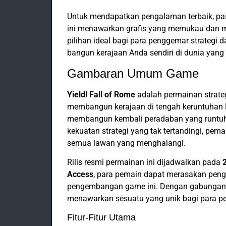
Untuk mendapatkan pengalaman terbaik, pa
ini menawarkan grafis yang memukau dan m
pilihan ideal bagi para penggemar strategi
bangun kerajaan Anda sendiri di dunia yang 
Gambaran Umum Game
Yield! Fall of Rome
adalah permainan strate
membangun kerajaan di tengah keruntuhan 
membangun kembali peradaban yang runtuh
kekuatan strategi yang tak tertandingi, pe
semua lawan yang menghalangi.
Rilis resmi permainan ini dijadwalkan pada
Access
, para pemain dapat merasakan pen
pengembangan game ini. Dengan gabunga
menawarkan sesuatu yang unik bagi para p
Fitur-Fitur Utama