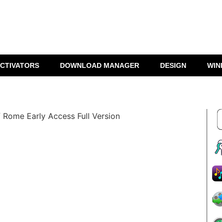
CTIVATORS
DOWNLOAD MANAGER
DESIGN
WIN
of Rome Early Access Full Version