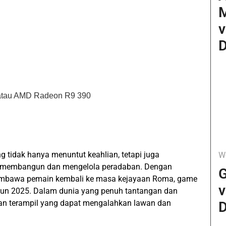
v
i
D
atau AMD Radeon R9 390
ng tidak hanya menuntut keahlian, tetapi juga
W
membangun dan mengelola peradaban. Dengan
G
membawa pemain kembali ke masa kejayaan Roma, game
v
ahun 2025. Dalam dunia yang penuh tantangan dan
 dan terampil yang dapat mengalahkan lawan dan
D