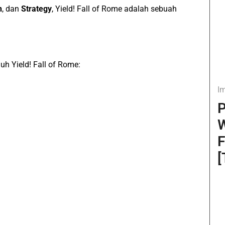
n
, dan
Strategy
, Yield! Fall of Rome adalah sebuah
h Yield! Fall of Rome:
I
P
W
F
[