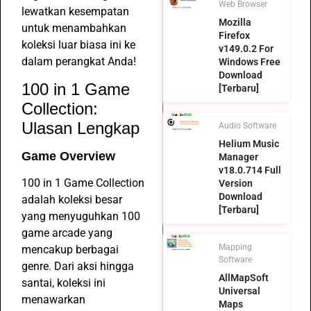
Web Browser
lewatkan kesempatan
Mozilla
untuk menambahkan
Firefox
koleksi luar biasa ini ke
v149.0.2 For
dalam perangkat Anda!
Windows Free
Download
100 in 1 Game
[Terbaru]
Collection:
Ulasan Lengkap
Audio Software
Helium Music
Game Overview
Manager
v18.0.714 Full
100 in 1 Game Collection
Version
Download
adalah koleksi besar
[Terbaru]
yang menyuguhkan 100
game arcade yang
Mapping
mencakup berbagai
Software
genre. Dari aksi hingga
AllMapSoft
santai, koleksi ini
Universal
menawarkan
Maps