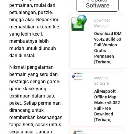
Software
permainan, mulai dari
petualangan, puzzle,
hingga aksi. Repack ini
Download
Manager
memastikan ukuran file
Download IDM
yang lebih kecil,
v6.42 Build 63
membuatnya lebih
Full Version
mudah untuk diunduh
Gratis
dan diinstal.
Permanen
[Terbaru]
Nikmati pengalaman
bermain yang seru dan
Mapping
nostalgic dengan game-
Software
game klasik yang
AllMapSoft
tersimpan dalam satu
Offline Map
paket. Setiap permainan
Maker v8.382
Full Free
dirancang untuk
Download
memberikan kesenangan
[Terbaru]
tanpa henti, cocok untuk
segala usia. Jangan