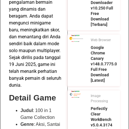
pengalaman bermain
Downloader
v10.250 Full
yang dinamis dan
Free
beragam. Anda dapat
Download
mengunci minigame
[Terbaru]
baru, meningkatkan skor,
dan menantang diri Anda
Web Browser
sendiri baik dalam mode
Google
solo maupun multiplayer.
Chrome
Sejak dirilis pada tanggal
Canary
19 Juni 2025, game ini
v148.0.7775.0
Full Free
telah menarik perhatian
Download
banyak pemain di seluruh
[Latest]
dunia.
Detail Game
Image
Processing
Perfectly
Judul
: 100 in 1
Clear
Game Collection
WorkBench
Genre
: Aksi, Santai
v5.0.4.3174