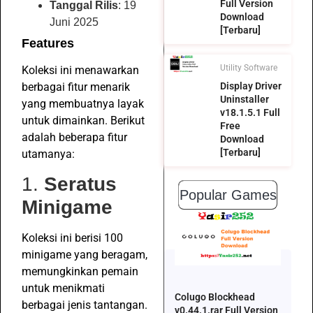
Full Version
Tanggal Rilis
: 19
Download
Juni 2025
[Terbaru]
Features
Utility Software
Koleksi ini menawarkan
berbagai fitur menarik
Display Driver
Uninstaller
yang membuatnya layak
v18.1.5.1 Full
untuk dimainkan. Berikut
Free
adalah beberapa fitur
Download
[Terbaru]
utamanya:
1.
Seratus
Popular Games
Minigame
Koleksi ini berisi 100
minigame yang beragam,
memungkinkan pemain
untuk menikmati
Colugo Blockhead
berbagai jenis tantangan.
v0.44.1.rar Full Version