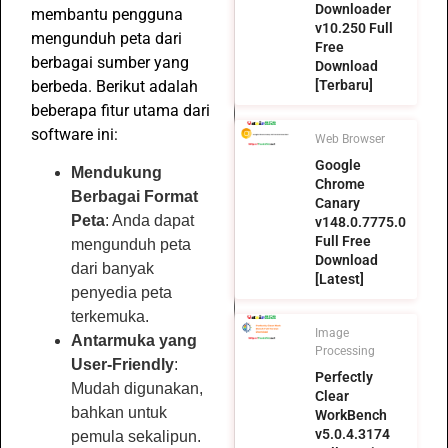
Downloader
membantu pengguna
v10.250 Full
mengunduh peta dari
Free
berbagai sumber yang
Download
berbeda. Berikut adalah
[Terbaru]
beberapa fitur utama dari
software ini:
Web Browser
Google
Mendukung
Chrome
Berbagai Format
Canary
Peta
: Anda dapat
v148.0.7775.0
Full Free
mengunduh peta
Download
dari banyak
[Latest]
penyedia peta
terkemuka.
Image
Antarmuka yang
Processing
User-Friendly
:
Perfectly
Mudah digunakan,
Clear
bahkan untuk
WorkBench
v5.0.4.3174
pemula sekalipun.