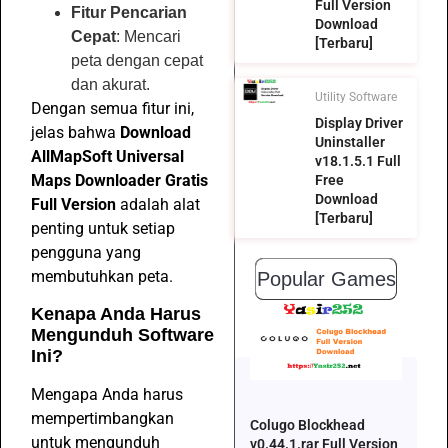
Full Version
Fitur Pencarian
Download
Cepat
: Mencari
[Terbaru]
peta dengan cepat
dan akurat.
Utility Software
Dengan semua fitur ini,
Display Driver
jelas bahwa
Download
Uninstaller
AllMapSoft Universal
v18.1.5.1 Full
Maps Downloader Gratis
Free
Download
Full Version
adalah alat
[Terbaru]
penting untuk setiap
pengguna yang
membutuhkan peta.
Popular Games
Kenapa Anda Harus
Mengunduh Software
Ini?
Mengapa Anda harus
mempertimbangkan
Colugo Blockhead
untuk mengunduh
v0.44.1.rar Full Version