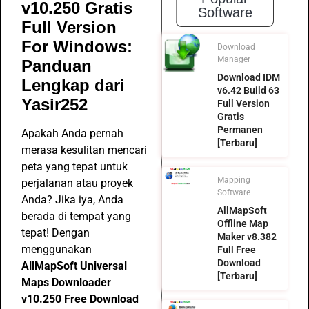
v10.250 Gratis
Software
Full Version
For Windows:
Download
Manager
Panduan
Download IDM
Lengkap dari
v6.42 Build 63
Yasir252
Full Version
Gratis
Permanen
Apakah Anda pernah
[Terbaru]
merasa kesulitan mencari
peta yang tepat untuk
Mapping
perjalanan atau proyek
Software
Anda? Jika iya, Anda
AllMapSoft
berada di tempat yang
Offline Map
tepat! Dengan
Maker v8.382
menggunakan
Full Free
Download
AllMapSoft Universal
[Terbaru]
Maps Downloader
v10.250 Free Download