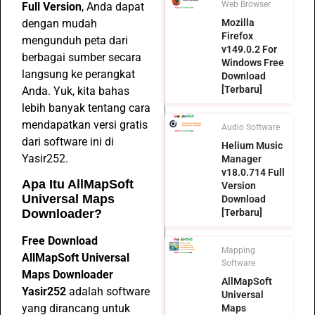
Web Browser
Full Version
, Anda dapat
dengan mudah
Mozilla
Firefox
mengunduh peta dari
v149.0.2 For
berbagai sumber secara
Windows Free
langsung ke perangkat
Download
[Terbaru]
Anda. Yuk, kita bahas
lebih banyak tentang cara
mendapatkan versi gratis
Audio Software
dari software ini di
Helium Music
Yasir252.
Manager
v18.0.714 Full
Apa Itu AllMapSoft
Version
Universal Maps
Download
Downloader?
[Terbaru]
Free Download
Mapping
AllMapSoft Universal
Software
Maps Downloader
AllMapSoft
Yasir252
adalah software
Universal
yang dirancang untuk
Maps