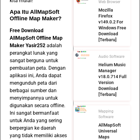
kita mulai!
Web Browser
Mozilla
Apa Itu AllMapSoft
Firefox
Offline Map Maker?
v149.0.2 For
Windows Free
Free Download
Download
AllMapSoft Offline Map
[Terbaru]
Maker Yasir252
adalah
perangkat lunak yang
Audio Software
sangat berguna untuk
Helium Music
pembuatan peta. Dengan
Manager
aplikasi ini, Anda dapat
v18.0.714 Full
mengunduh peta dari
Version
Download
berbagai sumber dan
[Terbaru]
menyimpannya untuk
digunakan secara offline.
Mapping
Ini sangat bermanfaat
Software
untuk Anda yang sering
AllMapSoft
berpergian ke daerah
Universal
yang tidak memiliki akses
Maps