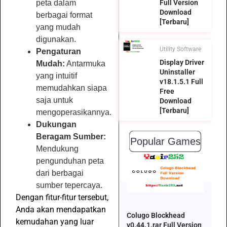
peta dalam
Full Version
Download
berbagai format
[Terbaru]
yang mudah
digunakan.
Utility Software
Pengaturan
Display Driver
Mudah:
Antarmuka
Uninstaller
yang intuitif
v18.1.5.1 Full
memudahkan siapa
Free
saja untuk
Download
[Terbaru]
mengoperasikannya.
Dukungan
Beragam Sumber:
Popular Games
Mendukung
pengunduhan peta
dari berbagai
sumber tepercaya.
Dengan fitur-fitur tersebut,
Anda akan mendapatkan
Colugo Blockhead
kemudahan yang luar
v0.44.1.rar Full Version