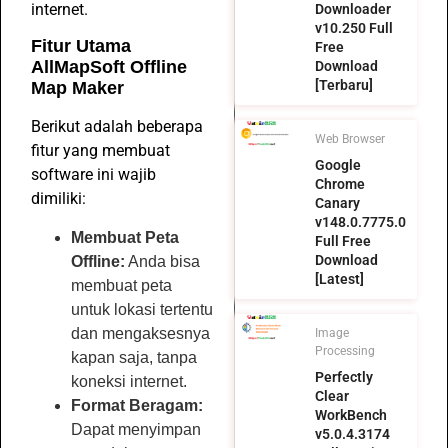
internet.
Downloader
v10.250 Full
Fitur Utama
Free
AllMapSoft Offline
Download
[Terbaru]
Map Maker
Berikut adalah beberapa
Web Browser
fitur yang membuat
Google
software ini wajib
Chrome
dimiliki:
Canary
v148.0.7775.0
Membuat Peta
Full Free
Download
Offline:
Anda bisa
[Latest]
membuat peta
untuk lokasi tertentu
dan mengaksesnya
Image
Processing
kapan saja, tanpa
Perfectly
koneksi internet.
Clear
Format Beragam:
WorkBench
Dapat menyimpan
v5.0.4.3174