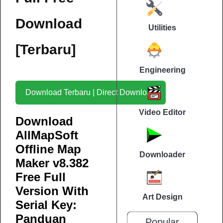
Download
Utilities
[Terbaru]
Engineering
Download Terbaru | Direct Download
Video Editor
Download
AllMapSoft
Offline Map
Downloader
Maker v8.382
Free Full
Version With
Art Design
Serial Key:
Panduan
Popular