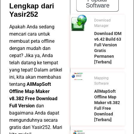
Lengkap dari
Software
Yasir252
Download
Manager
Apakah Anda sedang
mencari cara untuk
Download IDM
v6.42 Build 63
membuat peta offline
Full Version
dengan mudah dan
Gratis
cepat? Jika ya, Anda
Permanen
[Terbaru]
telah datang ke tempat
yang tepat! Dalam artikel
ini, kita akan membahas
Mapping
tentang
AllMapSoft
Software
Offline Map Maker
AllMapSoft
Offline Map
v8.382 Free Download
Maker v8.382
Full Version
dan
Full Free
bagaimana Anda dapat
Download
mengunduhnya secara
[Terbaru]
gratis dari Yasir252. Mari