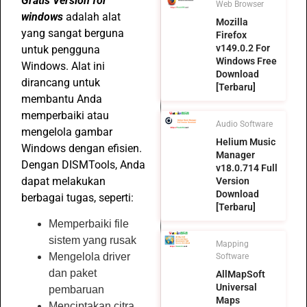
Gratis Version for
Web Browser
windows
adalah alat
Mozilla
yang sangat berguna
Firefox
v149.0.2 For
untuk pengguna
Windows Free
Windows. Alat ini
Download
dirancang untuk
[Terbaru]
membantu Anda
memperbaiki atau
Audio Software
mengelola gambar
Helium Music
Windows dengan efisien.
Manager
Dengan DISMTools, Anda
v18.0.714 Full
dapat melakukan
Version
Download
berbagai tugas, seperti:
[Terbaru]
Memperbaiki file
sistem yang rusak
Mapping
Mengelola driver
Software
dan paket
AllMapSoft
Universal
pembaruan
Maps
Menciptakan citra