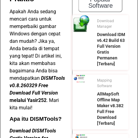
Software
Apakah Anda sedang
mencari cara untuk
Download
memperbaiki gambar
Manager
Windows dengan cepat
Download IDM
v6.42 Build 63
dan mudah? Jika ya,
Full Version
Anda berada di tempat
Gratis
yang tepat! Di artikel ini,
Permanen
kita akan membahas
[Terbaru]
bagaimana Anda bisa
mendapatkan
DISMTools
Mapping
v0.8.260329 Free
Software
Download Full Version
AllMapSoft
melalui Yasir252
. Mari
Offline Map
Maker v8.382
kita mulai!
Full Free
Download
Apa itu DISMTools?
[Terbaru]
Download DISMTools