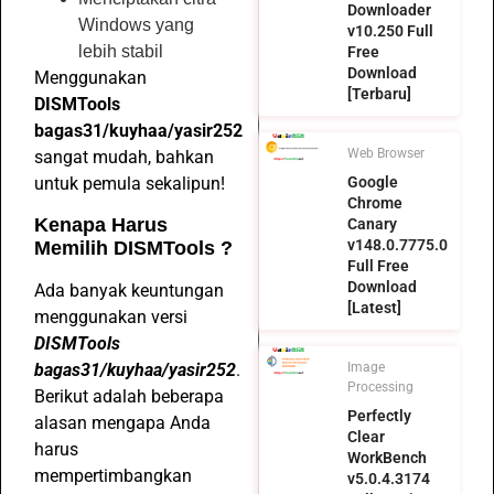
Downloader
Windows yang
v10.250 Full
lebih stabil
Free
Download
Menggunakan
[Terbaru]
DISMTools
bagas31/kuyhaa/yasir252
Web Browser
sangat mudah, bahkan
Google
untuk pemula sekalipun!
Chrome
Kenapa Harus
Canary
v148.0.7775.0
Memilih DISMTools ?
Full Free
Download
Ada banyak keuntungan
[Latest]
menggunakan versi
DISMTools
bagas31/kuyhaa/yasir252
.
Image
Processing
Berikut adalah beberapa
Perfectly
alasan mengapa Anda
Clear
harus
WorkBench
mempertimbangkan
v5.0.4.3174