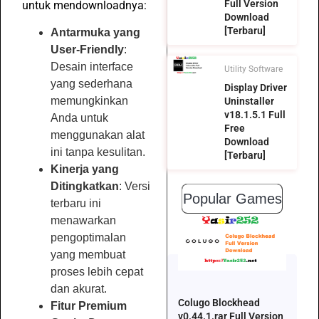
Full Version
untuk mendownloadnya:
Download
[Terbaru]
Antarmuka yang
User-Friendly
:
Desain interface
Utility Software
yang sederhana
Display Driver
memungkinkan
Uninstaller
v18.1.5.1 Full
Anda untuk
Free
menggunakan alat
Download
ini tanpa kesulitan.
[Terbaru]
Kinerja yang
Ditingkatkan
: Versi
Popular Games
terbaru ini
menawarkan
pengoptimalan
yang membuat
proses lebih cepat
dan akurat.
Colugo Blockhead
Fitur Premium
v0.44.1.rar Full Version