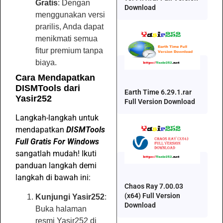
Gratis
: Dengan
Download
menggunakan versi
prarilis, Anda dapat
menikmati semua
fitur premium tanpa
biaya.
Cara Mendapatkan
DISMTools dari
Earth Time 6.29.1.rar
Yasir252
Full Version Download
Langkah-langkah untuk
mendapatkan
DISMTools
Full Gratis For Windows
sangatlah mudah! Ikuti
panduan langkah demi
langkah di bawah ini:
Chaos Ray 7.00.03
(x64) Full Version
Kunjungi Yasir252
:
Download
Buka halaman
resmi Yasir252 di