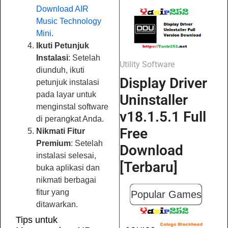
Download AIR
Music Technology
Mini
.
Ikuti Petunjuk
Instalasi
: Setelah
Utility Software
diunduh, ikuti
Display Driver
petunjuk instalasi
pada layar untuk
Uninstaller
menginstal software
v18.1.5.1 Full
di perangkat Anda.
Free
Nikmati Fitur
Premium
: Setelah
Download
instalasi selesai,
[Terbaru]
buka aplikasi dan
nikmati berbagai
fitur yang
Popular Games
ditawarkan.
Tips untuk