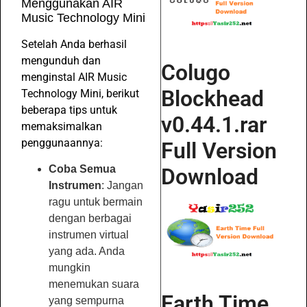
Menggunakan AIR
Music Technology Mini
Setelah Anda berhasil
mengunduh dan
Colugo
menginstal AIR Music
Blockhead
Technology Mini, berikut
beberapa tips untuk
v0.44.1.rar
memaksimalkan
penggunaannya:
Full Version
Coba Semua
Download
Instrumen
: Jangan
ragu untuk bermain
dengan berbagai
instrumen virtual
yang ada. Anda
mungkin
menemukan suara
Earth Time
yang sempurna