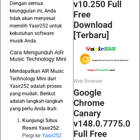
v10.250 Full
Dengan semua
keunggulan ini, Anda
Free
tidak akan menyesal
Download
memilih Yasir252 untuk
[Terbaru]
kebutuhan software
musik Anda.
Cara Mengunduh AIR
Music Technology Mini
Mendapatkan AIR Music
Technology Mini dari
Web Browser
Yasir252 adalah proses
Google
yang mudah. Berikut
Chrome
adalah langkah-langkah
yang perlu Anda ikuti:
Canary
Kunjungi Situs
v148.0.7775.0
Resmi Yasir252
:
Full Free
Pergi ke
Yasir252