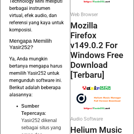
Technology Mini meliputi
berbagai instrumen
Web Browser
virtual, efek audio, dan
referensi yang kaya untuk
Mozilla
komposisi.
Firefox
Mengapa Memilih
v149.0.2 For
Yasir252?
Windows Free
Ya, Anda mungkin
Download
bertanya mengapa harus
[Terbaru]
memilih Yasir252 untuk
mengunduh software ini.
Berikut adalah beberapa
alasannya:
Sumber
Tepercaya
:
Audio Software
Yasir252 dikenal
Helium Music
sebagai situs yang