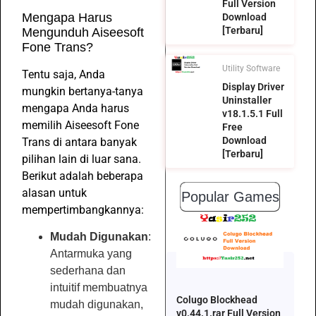
Full Version
Mengapa Harus
Download
[Terbaru]
Mengunduh Aiseesoft
Fone Trans?
Utility Software
Tentu saja, Anda
Display Driver
mungkin bertanya-tanya
Uninstaller
mengapa Anda harus
v18.1.5.1 Full
memilih Aiseesoft Fone
Free
Download
Trans di antara banyak
[Terbaru]
pilihan lain di luar sana.
Berikut adalah beberapa
alasan untuk
Popular Games
mempertimbangkannya:
Mudah Digunakan
:
Antarmuka yang
sederhana dan
intuitif membuatnya
Colugo Blockhead
mudah digunakan,
v0.44.1.rar Full Version