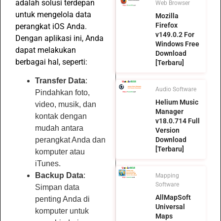
adalah solusi terdepan
Web Browser
untuk mengelola data
Mozilla
Firefox
perangkat iOS Anda.
v149.0.2 For
Dengan aplikasi ini, Anda
Windows Free
dapat melakukan
Download
berbagai hal, seperti:
[Terbaru]
Transfer Data
:
Audio Software
Pindahkan foto,
Helium Music
video, musik, dan
Manager
kontak dengan
v18.0.714 Full
mudah antara
Version
Download
perangkat Anda dan
[Terbaru]
komputer atau
iTunes.
Backup Data
:
Mapping
Software
Simpan data
AllMapSoft
penting Anda di
Universal
komputer untuk
Maps