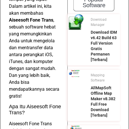
Software
Dalam artikel ini, kita
akan membahas
Aiseesoft Fone Trans
,
Download
Manager
sebuah software hebat
Download IDM
yang memungkinkan
v6.42 Build 63
Anda untuk mengelola
Full Version
dan mentransfer data
Gratis
antara perangkat iOS,
Permanen
[Terbaru]
iTunes, dan komputer
dengan sangat mudah.
Dan yang lebih baik,
Mapping
Software
Anda bisa
AllMapSoft
mendapatkannya secara
Offline Map
gratis!
Maker v8.382
Full Free
Apa Itu Aiseesoft Fone
Download
Trans?
[Terbaru]
Aiseesoft Fone Trans