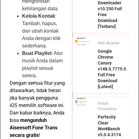
menghindari
Downloader
kehilangan data.
v10.250 Full
Free
Kelola Kontak
:
Download
Tambah, hapus,
[Terbaru]
dan ubah kontak
Anda dengan klik
Web Browser
sederhana.
Google
Buat Playlist
: Atur
Chrome
musik Anda dalam
Canary
playlist sesuai
v148.0.7775.0
Full Free
selera.
Download
Dengan semua fitur yang
[Latest]
ditawarkan, tidak heran
jika banyak pengguna
Image
iOS memilih software ini.
Processing
Dan kabar baiknya, Anda
Perfectly
bisa
mengunduh
Clear
Aiseesoft Fone Trans
WorkBench
v5.0.4.3174
secara gratis
!