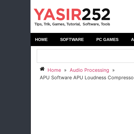
HOME
SOFTWARE
PC GAMES
A
Home
»
Audio Processing
»
APU Software APU Loudness Compressor 