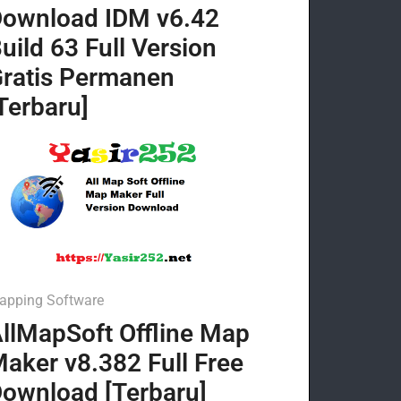
ownload IDM v6.42
uild 63 Full Version
ratis Permanen
Terbaru]
apping Software
llMapSoft Offline Map
aker v8.382 Full Free
ownload [Terbaru]