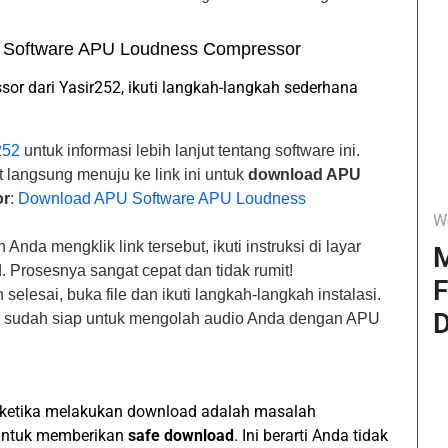
 Software APU Loudness Compressor
 dari Yasir252, ikuti langkah-langkah sederhana
252
untuk informasi lebih lanjut tentang software ini.
 langsung menuju ke link ini untuk
download APU
or
:
Download APU Software APU Loudness
W
 Anda mengklik link tersebut, ikuti instruksi di layar
M
 Prosesnya sangat cepat dan tidak rumit!
F
elesai, buka file dan ikuti langkah-langkah instalasi.
D
a sudah siap untuk mengolah audio Anda dengan APU
 ketika melakukan download adalah masalah
 untuk memberikan
safe download
. Ini berarti Anda tidak