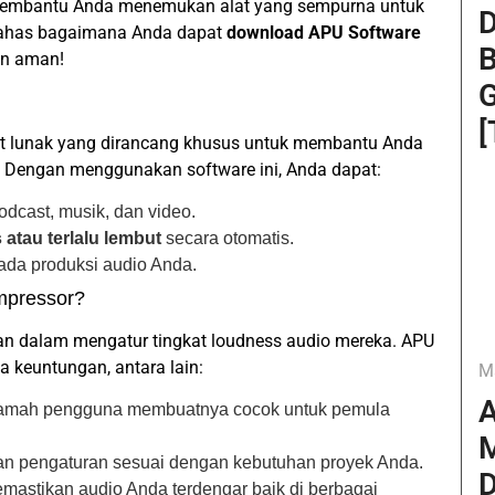
n membantu Anda menemukan alat yang sempurna untuk
D
 bahas bagaimana Anda dapat
download APU Software
B
an aman!
G
[
t lunak yang dirancang khusus untuk membantu Anda
. Dengan menggunakan software ini, Anda dapat:
odcast, musik, dan video.
 atau terlalu lembut
secara otomatis.
da produksi audio Anda.
mpressor?
an dalam mengatur tingkat loudness audio mereka. APU
keuntungan, antara lain:
M
A
amah pengguna membuatnya cocok untuk pemula
M
n pengaturan sesuai dengan kebutuhan proyek Anda.
D
emastikan audio Anda terdengar baik di berbagai