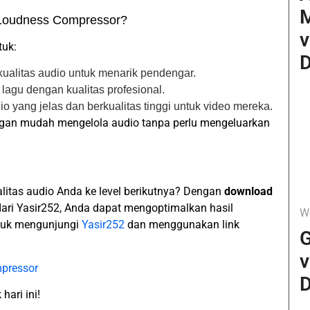
Loudness Compressor?
v
tuk:
D
ualitas audio untuk menarik pendengar.
lagu dengan kualitas profesional.
yang jelas dan berkualitas tinggi untuk video mereka.
ngan mudah mengelola audio tanpa perlu mengeluarkan
itas audio Anda ke level berikutnya? Dengan
download
ari Yasir252, Anda dapat mengoptimalkan hasil
W
ntuk mengunjungi
Yasir252
dan menggunakan link
G
v
pressor
D
ari ini!