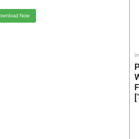
ownload Now
I
P
W
F
[