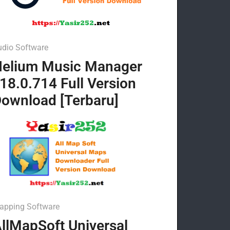
udio Software
elium Music Manager
18.0.714 Full Version
ownload [Terbaru]
apping Software
llMapSoft Universal