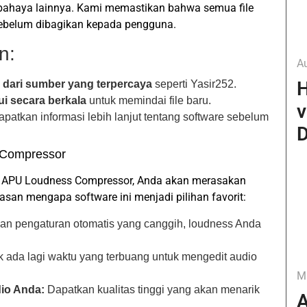
erbahaya lainnya. Kami memastikan bahwa semua file
sebelum dibagikan kepada pengguna.
n:
A
H
 dari sumber yang terpercaya
seperti Yasir252.
i secara berkala
untuk memindai file baru.
v
atkan informasi lebih lanjut tentang software sebelum
D
 Compressor
 APU Loudness Compressor, Anda akan merasakan
asan mengapa software ini menjadi pilihan favorit:
n pengaturan otomatis yang canggih, loudness Anda
 ada lagi waktu yang terbuang untuk mengedit audio
M
dio Anda:
Dapatkan kualitas tinggi yang akan menarik
A