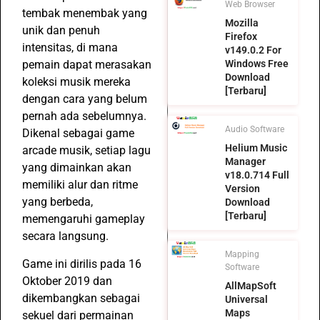
Web Browser
tembak menembak yang
Mozilla
unik dan penuh
Firefox
intensitas, di mana
v149.0.2 For
pemain dapat merasakan
Windows Free
Download
koleksi musik mereka
[Terbaru]
dengan cara yang belum
pernah ada sebelumnya.
Audio Software
Dikenal sebagai game
Helium Music
arcade musik, setiap lagu
Manager
yang dimainkan akan
v18.0.714 Full
memiliki alur dan ritme
Version
yang berbeda,
Download
[Terbaru]
memengaruhi gameplay
secara langsung.
Mapping
Game ini dirilis pada 16
Software
Oktober 2019 dan
AllMapSoft
dikembangkan sebagai
Universal
Maps
sekuel dari permainan