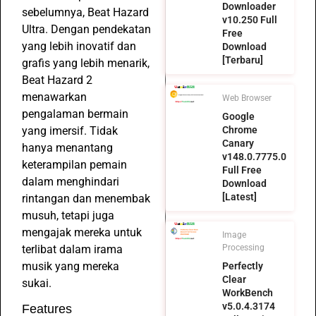
Downloader
sebelumnya, Beat Hazard
v10.250 Full
Ultra. Dengan pendekatan
Free
yang lebih inovatif dan
Download
[Terbaru]
grafis yang lebih menarik,
Beat Hazard 2
menawarkan
Web Browser
pengalaman bermain
Google
yang imersif. Tidak
Chrome
Canary
hanya menantang
v148.0.7775.0
keterampilan pemain
Full Free
dalam menghindari
Download
[Latest]
rintangan dan menembak
musuh, tetapi juga
mengajak mereka untuk
Image
terlibat dalam irama
Processing
musik yang mereka
Perfectly
Clear
sukai.
WorkBench
v5.0.4.3174
Features