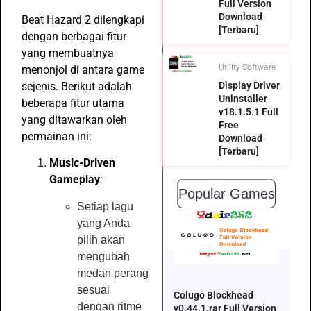
Full Version
Download
Beat Hazard 2 dilengkapi
[Terbaru]
dengan berbagai fitur
yang membuatnya
Utility Software
menonjol di antara game
sejenis. Berikut adalah
Display Driver
Uninstaller
beberapa fitur utama
v18.1.5.1 Full
yang ditawarkan oleh
Free
permainan ini:
Download
[Terbaru]
Music-Driven
Gameplay
:
Popular Games
Setiap lagu
yang Anda
pilih akan
mengubah
medan perang
sesuai
Colugo Blockhead
dengan ritme
v0.44.1.rar Full Version