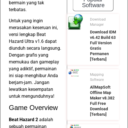
bermain yang tak
Software
terbatas.
Download
Untuk yang ingin
Manager
merasakan keseruan ini,
Download IDM
versi lengkap Beat
v6.42 Build 63
Hazard Ultra v1.6 dapat
Full Version
diunduh secara langsung.
Gratis
Permanen
Dengan grafis yang
[Terbaru]
memukau dan gameplay
yang adiktif, permainan
Mapping
ini siap menghibur Anda
Software
berjam-jam. Jangan
AllMapSoft
lewatkan kesempatan
Offline Map
untuk mengunduhnya!
Maker v8.382
Full Free
Game Overview
Download
[Terbaru]
Beat Hazard 2
adalah
sebuah permainan