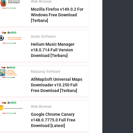
Web Browser
Mozilla Firefox v149.0.2 For
Windows Free Download
[Terbaru]
Audio Software
Helium Music Manager
v18.0.714 Full Version
Download [Terbaru]
Mapping Software
AllMapSoft Universal Maps
Downloader v10.250 Full
Free Download [Terbaru]
Web Browser
Google Chrome Canary
v148.0.7775.0 Full Free
Download [Latest]