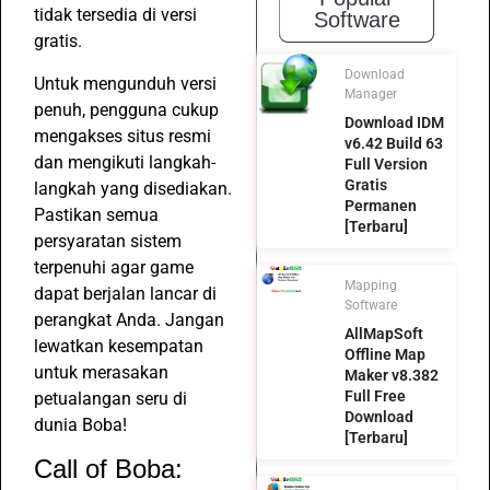
tidak tersedia di versi
Software
gratis.
Download
Untuk mengunduh versi
Manager
penuh, pengguna cukup
Download IDM
mengakses situs resmi
v6.42 Build 63
dan mengikuti langkah-
Full Version
Gratis
langkah yang disediakan.
Permanen
Pastikan semua
[Terbaru]
persyaratan sistem
terpenuhi agar game
Mapping
dapat berjalan lancar di
Software
perangkat Anda. Jangan
AllMapSoft
lewatkan kesempatan
Offline Map
untuk merasakan
Maker v8.382
Full Free
petualangan seru di
Download
dunia Boba!
[Terbaru]
Call of Boba: