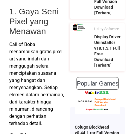
Full Version
Download
1. Gaya Seni
[Terbaru]
Pixel yang
Menawan
Utility Software
Display Driver
Uninstaller
Call of Boba
v18.1.5.1 Full
menampilkan grafis pixel
Free
art yang indah dan
Download
[Terbaru]
menggugah selera,
menciptakan suasana
yang hangat dan
Popular Games
menyenangkan. Setiap
elemen dalam permainan,
dari karakter hingga
minuman, dirancang
dengan perhatian
terhadap detail.
Colugo Blockhead
v0.44.1.rar Full Version