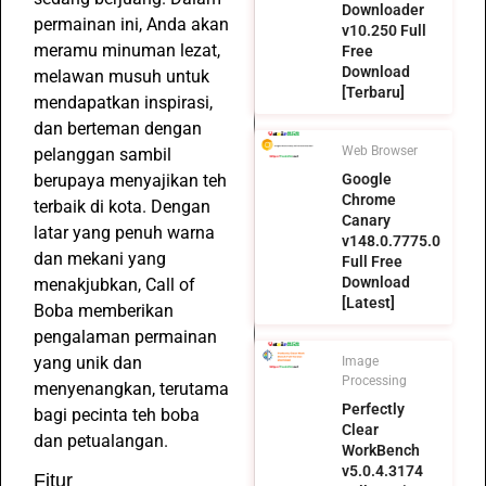
Downloader
permainan ini, Anda akan
v10.250 Full
meramu minuman lezat,
Free
Download
melawan musuh untuk
[Terbaru]
mendapatkan inspirasi,
dan berteman dengan
Web Browser
pelanggan sambil
berupaya menyajikan teh
Google
Chrome
terbaik di kota. Dengan
Canary
latar yang penuh warna
v148.0.7775.0
dan mekani yang
Full Free
Download
menakjubkan, Call of
[Latest]
Boba memberikan
pengalaman permainan
yang unik dan
Image
Processing
menyenangkan, terutama
Perfectly
bagi pecinta teh boba
Clear
dan petualangan.
WorkBench
v5.0.4.3174
Fitur