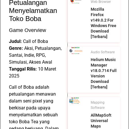
Petualangan
Web Browser
Menyelamatkan
Mozilla
Firefox
Toko Boba
v149.0.2 For
Windows Free
Game Overview
Download
[Terbaru]
Judul:
Call of Boba
Genre:
Aksi, Petualangan,
Audio Software
Santai, Indie, RPG,
Helium Music
Simulasi, Akses Awal
Manager
Tanggal Rilis:
10 Maret
v18.0.714 Full
2025
Version
Download
Call of Boba adalah
[Terbaru]
petualangan menawan
dalam seni pixel yang
Mapping
berkisar pada upaya
Software
menyelamatkan sebuah
AllMapSoft
Universal
toko Boba Tea yang
Maps
sedang berjuang. Dalam