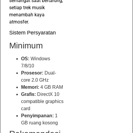
semangat saat bertarung,
setiap trek musik
menambah kaya
atmosfer.
Sistem Persyaratan
Minimum
OS:
Windows
7/8/10
Prosesor:
Dual-
core 2.0 GHz
Memori:
4 GB RAM
Grafis:
DirectX 10
compatible graphics
card
Penyimpanan:
1
GB ruang kosong