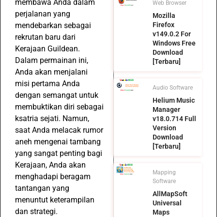
membawa Anda dalam
Web Browser
perjalanan yang
Mozilla
mendebarkan sebagai
Firefox
v149.0.2 For
rekrutan baru dari
Windows Free
Kerajaan Guildean.
Download
Dalam permainan ini,
[Terbaru]
Anda akan menjalani
misi pertama Anda
Audio Software
dengan semangat untuk
Helium Music
membuktikan diri sebagai
Manager
ksatria sejati. Namun,
v18.0.714 Full
Version
saat Anda melacak rumor
Download
aneh mengenai tambang
[Terbaru]
yang sangat penting bagi
Kerajaan, Anda akan
Mapping
menghadapi beragam
Software
tantangan yang
AllMapSoft
menuntut keterampilan
Universal
dan strategi.
Maps