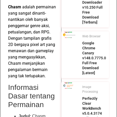
Downloader
Chasm
adalah permainan
v10.250 Full
Free
yang sangat dinanti-
Download
nantikan oleh banyak
[Terbaru]
penggemar genre aksi,
petualangan, dan RPG.
Web Browser
Dengan tampilan grafis
Google
2D bergaya pixel art yang
Chrome
menawan dan gameplay
Canary
yang mengasyikkan,
v148.0.7775.0
Chasm menjanjikan
Full Free
Download
pengalaman bermain
[Latest]
yang tak terlupakan.
Informasi
Image
Processing
Dasar tentang
Perfectly
Permainan
Clear
WorkBench
v5.0.4.3174
Judul:
Chasm