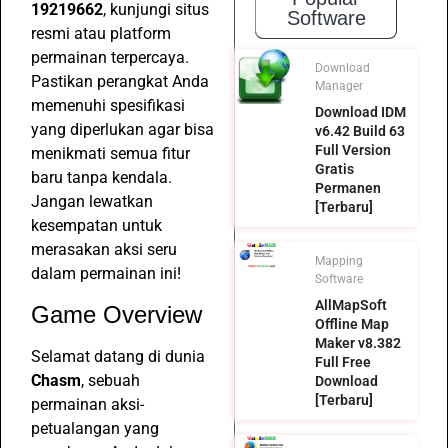
19219662
, kunjungi situs
Software
resmi atau platform
permainan terpercaya.
Download
Pastikan perangkat Anda
Manager
memenuhi spesifikasi
Download IDM
yang diperlukan agar bisa
v6.42 Build 63
Full Version
menikmati semua fitur
Gratis
baru tanpa kendala.
Permanen
Jangan lewatkan
[Terbaru]
kesempatan untuk
merasakan aksi seru
Mapping
dalam permainan ini!
Software
AllMapSoft
Game Overview
Offline Map
Maker v8.382
Selamat datang di dunia
Full Free
Chasm
, sebuah
Download
[Terbaru]
permainan aksi-
petualangan yang