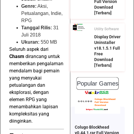
Full Version
Genre:
Aksi,
Download
[Terbaru]
Petualangan, Indie,
RPG
Tanggal Rilis:
31
Utility Software
Juli 2018
Display Driver
Ukuran:
550 MB
Uninstaller
v18.1.5.1 Full
Seluruh aspek dari
Free
Chasm
dirancang untuk
Download
memberikan pengalaman
[Terbaru]
mendalam bagi pemain
yang menyukai
Popular Games
petualangan dan
eksplorasi, dengan
elemen RPG yang
menambahkan lapisan
kompleksitas yang
diinginkan.
Colugo Blockhead
v0.44.1.rar Full Version