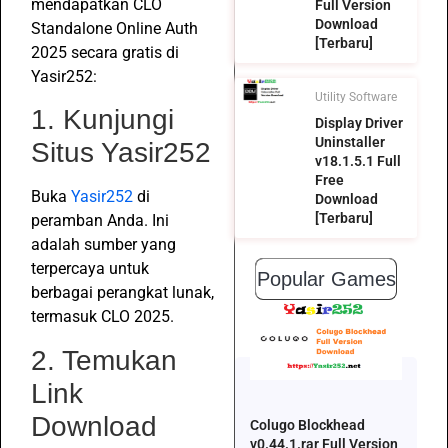
mendapatkan CLO
Full Version
Download
Standalone Online Auth
[Terbaru]
2025 secara gratis di
Yasir252:
Utility Software
1. Kunjungi
Display Driver
Uninstaller
Situs Yasir252
v18.1.5.1 Full
Free
Buka
Yasir252
di
Download
[Terbaru]
peramban Anda. Ini
adalah sumber yang
terpercaya untuk
Popular Games
berbagai perangkat lunak,
termasuk CLO 2025.
2. Temukan
Link
Download
Colugo Blockhead
v0.44.1.rar Full Version