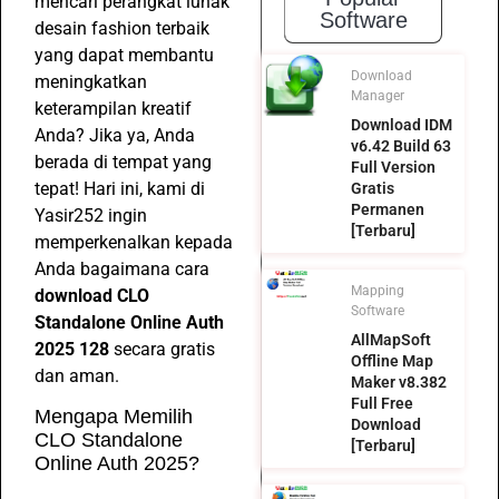
mencari perangkat lunak
Software
desain fashion terbaik
yang dapat membantu
Download
meningkatkan
Manager
keterampilan kreatif
Download IDM
Anda? Jika ya, Anda
v6.42 Build 63
berada di tempat yang
Full Version
tepat! Hari ini, kami di
Gratis
Permanen
Yasir252 ingin
[Terbaru]
memperkenalkan kepada
Anda bagaimana cara
Mapping
download CLO
Software
Standalone Online Auth
AllMapSoft
2025 128
secara gratis
Offline Map
dan aman.
Maker v8.382
Full Free
Mengapa Memilih
Download
CLO Standalone
[Terbaru]
Online Auth 2025?