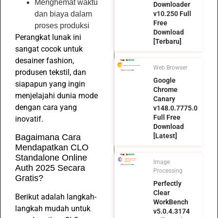
Menghemat waktu
Downloader
v10.250 Full
dan biaya dalam
Free
proses produksi
Download
Perangkat lunak ini
[Terbaru]
sangat cocok untuk
desainer fashion,
Web Browser
produsen tekstil, dan
Google
siapapun yang ingin
Chrome
menjelajahi dunia mode
Canary
dengan cara yang
v148.0.7775.0
Full Free
inovatif.
Download
[Latest]
Bagaimana Cara
Mendapatkan CLO
Standalone Online
Image
Auth 2025 Secara
Processing
Gratis?
Perfectly
Clear
Berikut adalah langkah-
WorkBench
langkah mudah untuk
v5.0.4.3174