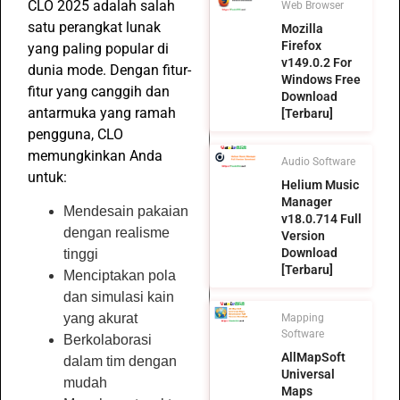
CLO 2025 adalah salah
Web Browser
satu perangkat lunak
Mozilla
Firefox
yang paling popular di
v149.0.2 For
dunia mode. Dengan fitur-
Windows Free
fitur yang canggih dan
Download
antarmuka yang ramah
[Terbaru]
pengguna, CLO
memungkinkan Anda
Audio Software
untuk:
Helium Music
Manager
Mendesain pakaian
v18.0.714 Full
dengan realisme
Version
Download
tinggi
[Terbaru]
Menciptakan pola
dan simulasi kain
yang akurat
Mapping
Software
Berkolaborasi
AllMapSoft
dalam tim dengan
Universal
mudah
Maps