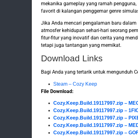
mekanika gameplay yang ramah pengguna, C
favorit di kalangan penggemar genre simula
Jika Anda mencari pengalaman baru dala
atmosfer kehidupan sehari-hari seorang pemi
fitur-fitur yang inovatif dan cerita yang m
tetapi juga tantangan yang memikat.
Download Links
Bagi Anda yang tertarik untuk mengunduh Coz
Steam – Cozy Keep
File Download:
Cozy.Keep.Build.19117997.zip – M
Cozy.Keep.Build.19117997.zip – 1F
Cozy.Keep.Build.19117997.zip – P
Cozy.Keep.Build.19117997.zip – ME
Cozy.Keep.Build.19117997.zip – GO