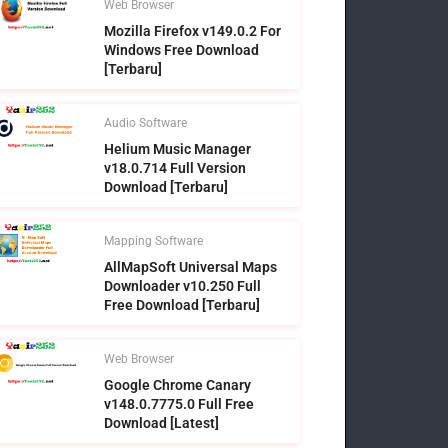
Web Browser
Mozilla Firefox v149.0.2 For
Windows Free Download
[Terbaru]
Audio Software
Helium Music Manager
v18.0.714 Full Version
Download [Terbaru]
Mapping Software
AllMapSoft Universal Maps
Downloader v10.250 Full
Free Download [Terbaru]
Web Browser
Google Chrome Canary
v148.0.7775.0 Full Free
Download [Latest]