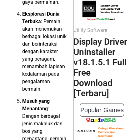
gaya permainan.
Eksplorasi Dunia
Terbuka
: Pemain
akan menemukan
Utility Software
berbagai lokasi unik
Display Driver
dan berinteraksi
Uninstaller
dengan karakter
yang beragam,
v18.1.5.1 Full
menambah lapisan
Free
kedalaman pada
Download
pengalaman
bermain.
[Terbaru]
Musuh yang
Menantang
:
Popular Games
Dengan berbagai
jenis makhluk dan
bos yang
menantang, pemain