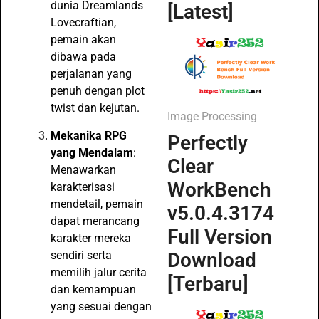
dunia Dreamlands
[Latest]
Lovecraftian,
pemain akan
dibawa pada
perjalanan yang
penuh dengan plot
twist dan kejutan.
Image Processing
Mekanika RPG
Perfectly
yang Mendalam
:
Clear
Menawarkan
WorkBench
karakterisasi
mendetail, pemain
v5.0.4.3174
dapat merancang
Full Version
karakter mereka
sendiri serta
Download
memilih jalur cerita
[Terbaru]
dan kemampuan
yang sesuai dengan