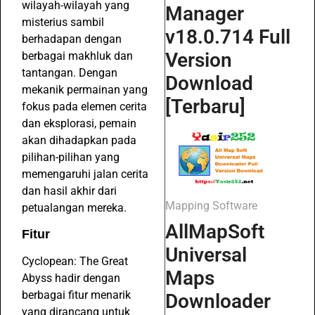
wilayah-wilayah yang
Manager
misterius sambil
v18.0.714 Full
berhadapan dengan
Version
berbagai makhluk dan
tantangan. Dengan
Download
mekanik permainan yang
[Terbaru]
fokus pada elemen cerita
dan eksplorasi, pemain
akan dihadapkan pada
pilihan-pilihan yang
memengaruhi jalan cerita
dan hasil akhir dari
Mapping Software
petualangan mereka.
AllMapSoft
Fitur
Universal
Cyclopean: The Great
Maps
Abyss hadir dengan
berbagai fitur menarik
Downloader
yang dirancang untuk