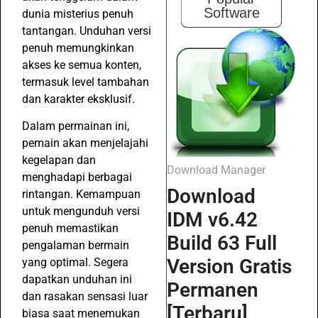
Software
dunia misterius penuh
tantangan. Unduhan versi
penuh memungkinkan
akses ke semua konten,
termasuk level tambahan
dan karakter eksklusif.
Dalam permainan ini,
pemain akan menjelajahi
kegelapan dan
Download Manager
menghadapi berbagai
Download
rintangan. Kemampuan
untuk mengunduh versi
IDM v6.42
penuh memastikan
Build 63 Full
pengalaman bermain
Version Gratis
yang optimal. Segera
dapatkan unduhan ini
Permanen
dan rasakan sensasi luar
[Terbaru]
biasa saat menemukan