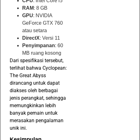
CPU
: Intel Core i5
RAM
: 8 GB
GPU
: NVIDIA
GeForce GTX 760
atau setara
DirectX
: Versi 11
Penyimpanan
: 60
MB ruang kosong
Dari spesifikasi tersebut,
terlihat bahwa Cyclopean:
The Great Abyss
dirancang untuk dapat
diakses oleh berbagai
jenis perangkat, sehingga
memungkinkan lebih
banyak pemain untuk
merasakan pengalaman
unik ini.
Kesimpulan