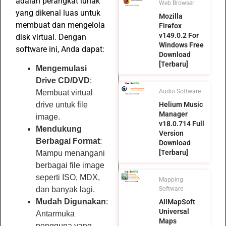
adalah perangkat lunak
Web Browser
yang dikenal luas untuk
Mozilla
membuat dan mengelola
Firefox
v149.0.2 For
disk virtual. Dengan
Windows Free
software ini, Anda dapat:
Download
[Terbaru]
Mengemulasi
Drive CD/DVD
:
Audio Software
Membuat virtual
Helium Music
drive untuk file
Manager
image.
v18.0.714 Full
Mendukung
Version
Berbagai Format
:
Download
[Terbaru]
Mampu menangani
berbagai file image
seperti ISO, MDX,
Mapping
Software
dan banyak lagi.
Mudah Digunakan
:
AllMapSoft
Universal
Antarmuka
Maps
pengguna yang