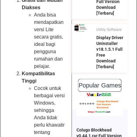
Gratis dan Mudah
Full Version
Diakses
Download
[Terbaru]
Anda bisa
mendapatkan
versi Lite
Utility Software
secara gratis,
Display Driver
Uninstaller
ideal bagi
v18.1.5.1 Full
pengguna
Free
rumahan dan
Download
pelajar.
[Terbaru]
Kompatibilitas
Tinggi
Popular Games
Cocok untuk
berbagai versi
Windows,
sehingga
Anda tidak
perlu khawatir
Colugo Blockhead
tentang
v0.44.1.rar Full Version