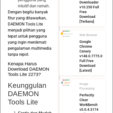
Downloader
intuitif dan ramah.
v10.250 Full
Dengan begitu banyak
Free
Download
fitur yang ditawarkan,
[Terbaru]
DAEMON Tools Lite
menjadi pilihan yang
Web Browser
tepat untuk pengguna
Google
yang ingin menikmati
Chrome
pengalaman multimedia
Canary
tanpa repot.
v148.0.7775.0
Full Free
Kenapa Harus
Download
Download DAEMON
[Latest]
Tools Lite 2273?
Keunggulan
Image
Processing
DAEMON
Perfectly
Clear
Tools Lite
WorkBench
v5.0.4.3174