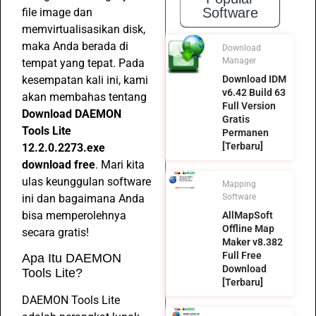
Software
file image dan
memvirtualisasikan disk,
maka Anda berada di
Download
Manager
tempat yang tepat. Pada
kesempatan kali ini, kami
Download IDM
v6.42 Build 63
akan membahas tentang
Full Version
Download DAEMON
Gratis
Tools Lite
Permanen
[Terbaru]
12.2.0.2273.exe
download free
. Mari kita
ulas keunggulan software
Mapping
ini dan bagaimana Anda
Software
bisa memperolehnya
AllMapSoft
Offline Map
secara gratis!
Maker v8.382
Full Free
Apa Itu DAEMON
Download
Tools Lite?
[Terbaru]
DAEMON Tools Lite