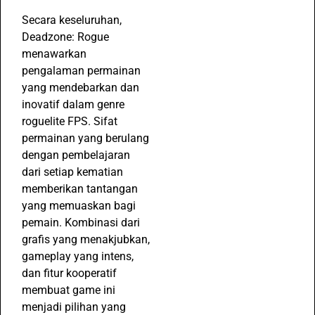
Secara keseluruhan,
Deadzone: Rogue
menawarkan
pengalaman permainan
yang mendebarkan dan
inovatif dalam genre
roguelite FPS. Sifat
permainan yang berulang
dengan pembelajaran
dari setiap kematian
memberikan tantangan
yang memuaskan bagi
pemain. Kombinasi dari
grafis yang menakjubkan,
gameplay yang intens,
dan fitur kooperatif
membuat game ini
menjadi pilihan yang