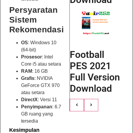
Persyaratan
Sistem
Rekomendasi
OS
: Windows 10
(64-bit)
Football
Prosesor
: Intel
PES 2021
Core i5 atau setara
RAM
: 16 GB
Full Version
Grafis
: NVIDIA
GeForce GTX 970
Download
atau setara
DirectX
: Versi 11
Penyimpanan
: 6.7
GB ruang yang
tersedia
Kesimpulan