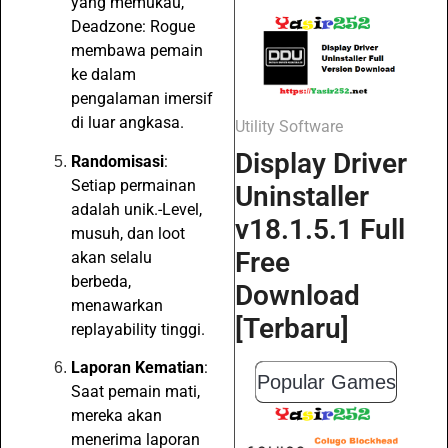
yang memukau,
Deadzone: Rogue
membawa pemain
ke dalam
pengalaman imersif
di luar angkasa.
Utility Software
Display Driver
Randomisasi
:
Setiap permainan
Uninstaller
adalah unik.-Level,
v18.1.5.1 Full
musuh, dan loot
Free
akan selalu
berbeda,
Download
menawarkan
[Terbaru]
replayability tinggi.
Laporan Kematian
:
Popular Games
Saat pemain mati,
mereka akan
menerima laporan