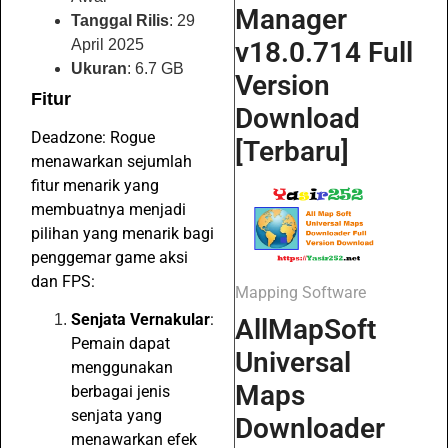
Manager
Tanggal Rilis
: 29
April 2025
v18.0.714 Full
Ukuran
: 6.7 GB
Version
Fitur
Download
Deadzone: Rogue
[Terbaru]
menawarkan sejumlah
fitur menarik yang
membuatnya menjadi
pilihan yang menarik bagi
penggemar game aksi
dan FPS:
Mapping Software
Senjata Vernakular
:
AllMapSoft
Pemain dapat
Universal
menggunakan
Maps
berbagai jenis
senjata yang
Downloader
menawarkan efek