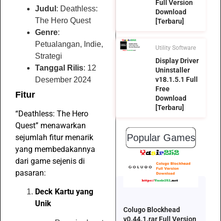
Full Version
Judul
: Deathless:
Download
The Hero Quest
[Terbaru]
Genre
:
Petualangan, Indie,
Utility Software
Strategi
Display Driver
Tanggal Rilis
: 12
Uninstaller
Desember 2024
v18.1.5.1 Full
Free
Fitur
Download
[Terbaru]
“Deathless: The Hero
Quest” menawarkan
Popular Games
sejumlah fitur menarik
yang membedakannya
dari game sejenis di
pasaran:
Deck Kartu yang
Unik
Colugo Blockhead
v0.44.1.rar Full Version