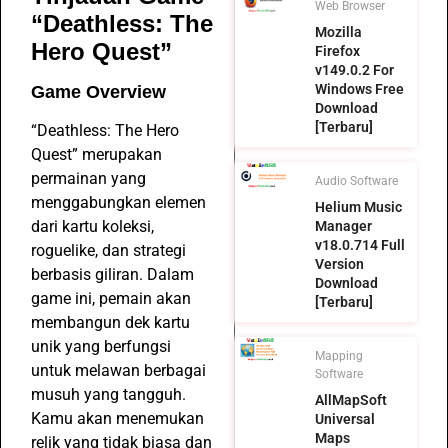
Web Browser
“Deathless: The
Mozilla
Hero Quest”
Firefox
v149.0.2 For
Windows Free
Game Overview
Download
[Terbaru]
“Deathless: The Hero
Quest” merupakan
permainan yang
Audio Software
menggabungkan elemen
Helium Music
dari kartu koleksi,
Manager
v18.0.714 Full
roguelike, dan strategi
Version
berbasis giliran. Dalam
Download
game ini, pemain akan
[Terbaru]
membangun dek kartu
unik yang berfungsi
Mapping
untuk melawan berbagai
Software
musuh yang tangguh.
AllMapSoft
Kamu akan menemukan
Universal
Maps
relik yang tidak biasa dan