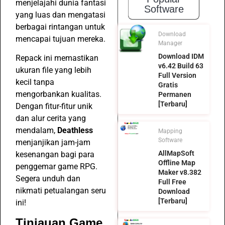
menjelajahi dunia fantasi
Software
yang luas dan mengatasi
berbagai rintangan untuk
Download
mencapai tujuan mereka.
Manager
Download IDM
Repack ini memastikan
v6.42 Build 63
ukuran file yang lebih
Full Version
kecil tanpa
Gratis
mengorbankan kualitas.
Permanen
[Terbaru]
Dengan fitur-fitur unik
dan alur cerita yang
mendalam,
Deathless
Mapping
Software
menjanjikan jam-jam
AllMapSoft
kesenangan bagi para
Offline Map
penggemar game RPG.
Maker v8.382
Segera unduh dan
Full Free
nikmati petualangan seru
Download
[Terbaru]
ini!
Tinjauan Game