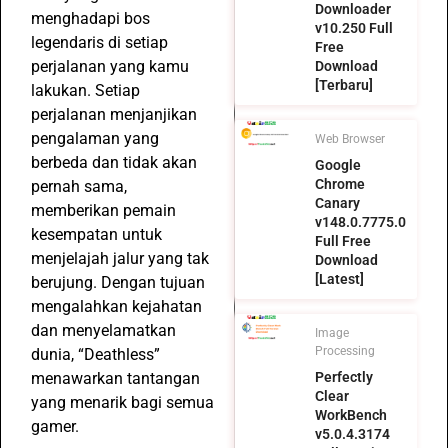
Downloader
menghadapi bos
v10.250 Full
legendaris di setiap
Free
perjalanan yang kamu
Download
[Terbaru]
lakukan. Setiap
perjalanan menjanjikan
pengalaman yang
Web Browser
berbeda dan tidak akan
Google
Chrome
pernah sama,
Canary
memberikan pemain
v148.0.7775.0
kesempatan untuk
Full Free
menjelajah jalur yang tak
Download
[Latest]
berujung. Dengan tujuan
mengalahkan kejahatan
dan menyelamatkan
Image
Processing
dunia, “Deathless”
Perfectly
menawarkan tantangan
Clear
yang menarik bagi semua
WorkBench
gamer.
v5.0.4.3174