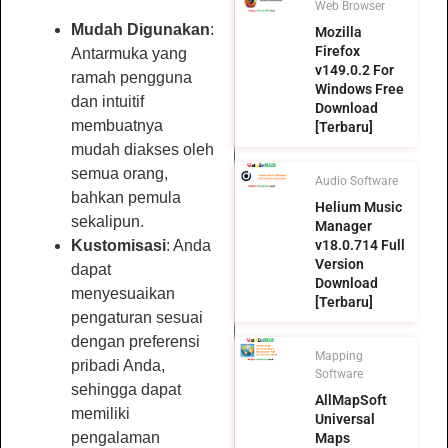
Web Browser
Mudah Digunakan
:
Mozilla
Firefox
Antarmuka yang
v149.0.2 For
ramah pengguna
Windows Free
dan intuitif
Download
membuatnya
[Terbaru]
mudah diakses oleh
semua orang,
Audio Software
bahkan pemula
Helium Music
sekalipun.
Manager
Kustomisasi
: Anda
v18.0.714 Full
Version
dapat
Download
menyesuaikan
[Terbaru]
pengaturan sesuai
dengan preferensi
Mapping
pribadi Anda,
Software
sehingga dapat
AllMapSoft
memiliki
Universal
pengalaman
Maps