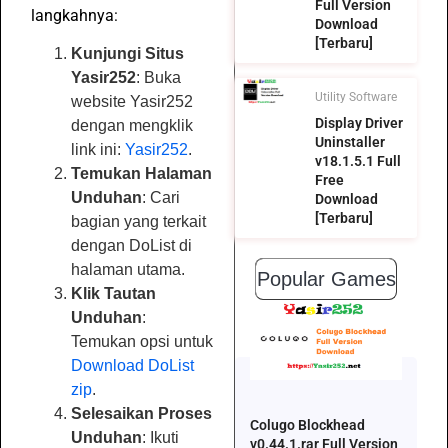
Full Version
langkahnya:
Download
[Terbaru]
Kunjungi Situs
Yasir252
: Buka
Utility Software
website Yasir252
Display Driver
dengan mengklik
Uninstaller
link ini:
Yasir252
.
v18.1.5.1 Full
Temukan Halaman
Free
Unduhan
: Cari
Download
[Terbaru]
bagian yang terkait
dengan DoList di
halaman utama.
Popular Games
Klik Tautan
Unduhan
:
Temukan opsi untuk
Download DoList
zip
.
Selesaikan Proses
Colugo Blockhead
Unduhan
: Ikuti
v0.44.1.rar Full Version