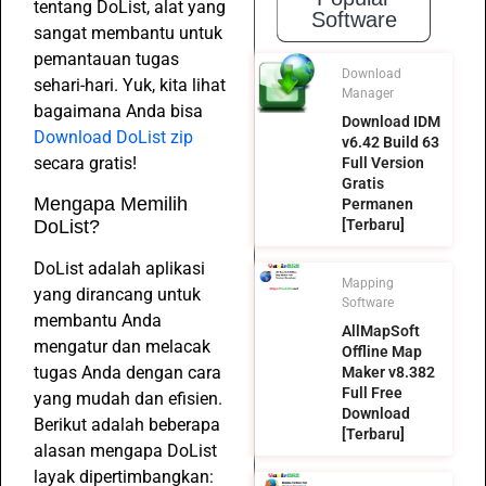
tentang DoList, alat yang
Software
sangat membantu untuk
pemantauan tugas
Download
sehari-hari. Yuk, kita lihat
Manager
bagaimana Anda bisa
Download IDM
Download DoList zip
v6.42 Build 63
secara gratis!
Full Version
Gratis
Mengapa Memilih
Permanen
DoList?
[Terbaru]
DoList adalah aplikasi
Mapping
yang dirancang untuk
Software
membantu Anda
AllMapSoft
mengatur dan melacak
Offline Map
tugas Anda dengan cara
Maker v8.382
Full Free
yang mudah dan efisien.
Download
Berikut adalah beberapa
[Terbaru]
alasan mengapa DoList
layak dipertimbangkan: