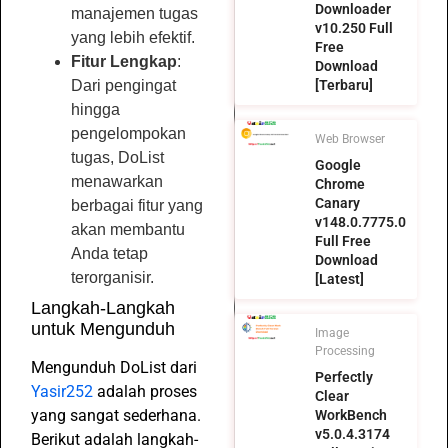
Downloader
manajemen tugas
v10.250 Full
yang lebih efektif.
Free
Fitur Lengkap
:
Download
Dari pengingat
[Terbaru]
hingga
pengelompokan
Web Browser
tugas, DoList
Google
menawarkan
Chrome
Canary
berbagai fitur yang
v148.0.7775.0
akan membantu
Full Free
Anda tetap
Download
terorganisir.
[Latest]
Langkah-Langkah
untuk Mengunduh
Image
Processing
Mengunduh DoList dari
Perfectly
Yasir252
adalah proses
Clear
yang sangat sederhana.
WorkBench
v5.0.4.3174
Berikut adalah langkah-