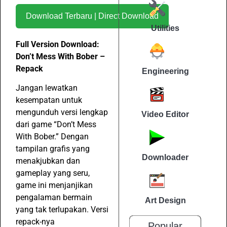
Download Terbaru | Direct Download
Utilities
Full Version Download:
Don’t Mess With Bober –
Repack
Engineering
Jangan lewatkan
kesempatan untuk
mengunduh versi lengkap
Video Editor
dari game “Don’t Mess
With Bober.” Dengan
tampilan grafis yang
Downloader
menakjubkan dan
gameplay yang seru,
game ini menjanjikan
pengalaman bermain
Art Design
yang tak terlupakan. Versi
repack-nya
Popular