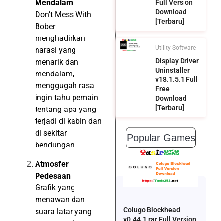
Mendalam
Full Version
Download
Don’t Mess With
[Terbaru]
Bober
menghadirkan
Utility Software
narasi yang
Display Driver
menarik dan
Uninstaller
mendalam,
v18.1.5.1 Full
menggugah rasa
Free
ingin tahu pemain
Download
[Terbaru]
tentang apa yang
terjadi di kabin dan
di sekitar
Popular Games
bendungan.
Atmosfer
Pedesaan
Grafik yang
menawan dan
Colugo Blockhead
suara latar yang
v0.44.1.rar Full Version