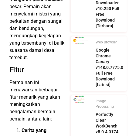
Downloader
besar. Pemain akan
v10.250 Full
menyelami misteri yang
Free
Download
berkaitan dengan sungai
[Terbaru]
dan bendungan,
mengungkap kegelapan
yang tersembunyi di balik
Web Browser
suasana damai desa
Google
Chrome
tersebut.
Canary
v148.0.7775.0
Fitur
Full Free
Download
Permainan ini
[Latest]
menawarkan berbagai
fitur menarik yang akan
Image
meningkatkan
Processing
pengalaman bermain
Perfectly
pemain, antara lain:
Clear
WorkBench
Cerita yang
v5.0.4.3174