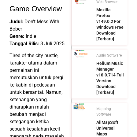
Web Browser
Game Overview
Mozilla
Firefox
Judul:
Don’t Mess With
v149.0.2 For
Windows Free
Bober
Download
Genre:
Indie
[Terbaru]
Tanggal Rilis:
3 Juli 2025
Tired of the city hustle,
Audio Software
karakter utama dalam
Helium Music
Manager
permainan ini
v18.0.714 Full
memutuskan untuk pergi
Version
ke kabin di pedesaan
Download
untuk bersantai. Namun,
[Terbaru]
ketenangan yang
diharapkan malah
Mapping
berubah menjadi
Software
ketegangan ketika
AllMapSoft
Universal
sebuah kesalahan kecil
Maps
mengarah pada masalah