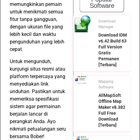
memungkinkan pemain
Software
untuk menikmati semua
fitur tanpa gangguan,
Download
dengan ukuran file yang
Manager
lebih kecil dan waktu
Download IDM
v6.42 Build 63
pengunduhan yang lebih
Full Version
cepat.
Gratis
Permanen
Untuk mengunduh,
[Terbaru]
kunjungi situs resmi atau
platform terpercaya yang
Mapping
menyediakan link
Software
unduhan. Pastikan untuk
AllMapSoft
memeriksa spesifikasi
Offline Map
sistem agar permainan
Maker v8.382
Full Free
berjalan lancar di
Download
perangkat Anda. Ayo
[Terbaru]
nikmati petualangan seru
bersama Bober!