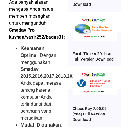
Ada banyak alasan
Download
mengapa Anda harus
mempertimbangkan
untuk mengunduh
Smadav Pro
kuyhaa/yasir252/bagas31
:
Keamanan
Earth Time 6.29.1.rar
Optimal
: Dengan
Full Version Download
menggunakan
Smadav
2015,2016,2017,2018,2021,2022,2023,2025
,
Anda dapat merasa
tenang karena
komputer Anda
terlindungi dari
Chaos Ray 7.00.03
serangan yang
(x64) Full Version
merugikan.
Download
Mudah Digunakan
: