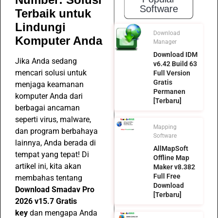
Software
Terbaik untuk
Lindungi
Download
Komputer Anda
Manager
Download IDM
Jika Anda sedang
v6.42 Build 63
mencari solusi untuk
Full Version
Gratis
menjaga keamanan
Permanen
komputer Anda dari
[Terbaru]
berbagai ancaman
seperti virus, malware,
Mapping
dan program berbahaya
Software
lainnya, Anda berada di
AllMapSoft
tempat yang tepat! Di
Offline Map
artikel ini, kita akan
Maker v8.382
Full Free
membahas tentang
Download
Download Smadav Pro
[Terbaru]
2026 v15.7 Gratis
key
dan mengapa Anda