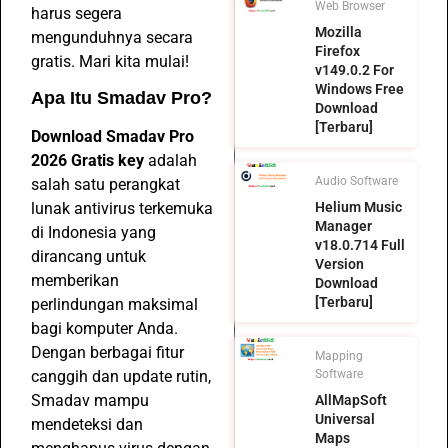
Web Browser
harus segera
Mozilla
mengunduhnya secara
Firefox
gratis. Mari kita mulai!
v149.0.2 For
Windows Free
Apa Itu Smadav Pro?
Download
[Terbaru]
Download Smadav Pro
2026 Gratis key
adalah
Audio Software
salah satu perangkat
lunak antivirus terkemuka
Helium Music
Manager
di Indonesia yang
v18.0.714 Full
dirancang untuk
Version
memberikan
Download
[Terbaru]
perlindungan maksimal
bagi komputer Anda.
Dengan berbagai fitur
Mapping
canggih dan update rutin,
Software
Smadav mampu
AllMapSoft
Universal
mendeteksi dan
Maps