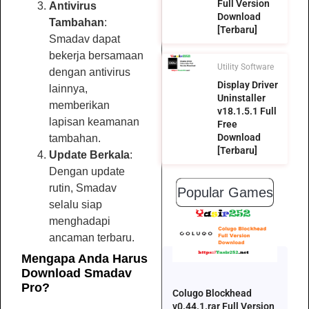
Full Version
Antivirus
Download
Tambahan
:
[Terbaru]
Smadav dapat
bekerja bersamaan
Utility Software
dengan antivirus
Display Driver
lainnya,
Uninstaller
memberikan
v18.1.5.1 Full
lapisan keamanan
Free
Download
tambahan.
[Terbaru]
Update Berkala
:
Dengan update
rutin, Smadav
Popular Games
selalu siap
menghadapi
ancaman terbaru.
Mengapa Anda Harus
Download Smadav
Pro?
Colugo Blockhead
v0.44.1.rar Full Version