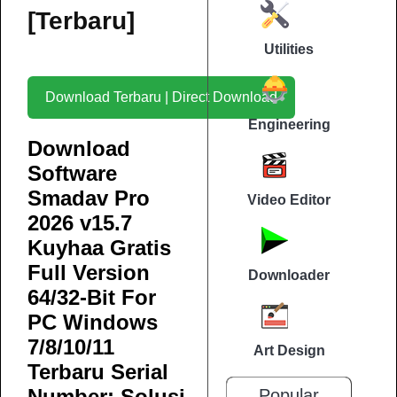
[Terbaru]
Utilities
Download Terbaru | Direct Download
Engineering
Download
Software
Smadav Pro
Video Editor
2026 v15.7
Kuyhaa Gratis
Full Version
Downloader
64/32-Bit For
PC Windows
7/8/10/11
Art Design
Terbaru Serial
Number: Solusi
Popular