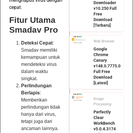
menghapus virus dengan
Downloader
cepat.
v10.250 Full
Free
Fitur Utama
Download
[Terbaru]
Smadav Pro
Web Browser
Deteksi Cepat
:
Google
Smadav memiliki
Chrome
kemampuan untuk
Canary
mendeteksi virus
v148.0.7775.0
dalam waktu
Full Free
Download
singkat.
[Latest]
Perlindungan
Berlapis
:
Image
Memberikan
Processing
perlindungan tidak
Perfectly
hanya dari virus,
Clear
tetapi juga dari
WorkBench
ancaman lainnya.
v5.0.4.3174