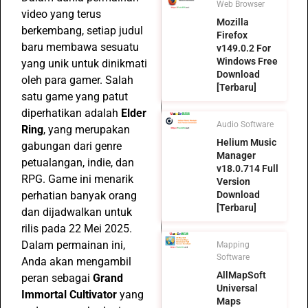
Web Browser
video yang terus
Mozilla
berkembang, setiap judul
Firefox
baru membawa sesuatu
v149.0.2 For
Windows Free
yang unik untuk dinikmati
Download
oleh para gamer. Salah
[Terbaru]
satu game yang patut
diperhatikan adalah
Elder
Audio Software
Ring
, yang merupakan
Helium Music
gabungan dari genre
Manager
petualangan, indie, dan
v18.0.714 Full
RPG. Game ini menarik
Version
perhatian banyak orang
Download
[Terbaru]
dan dijadwalkan untuk
rilis pada 22 Mei 2025.
Dalam permainan ini,
Mapping
Software
Anda akan mengambil
AllMapSoft
peran sebagai
Grand
Universal
Immortal Cultivator
yang
Maps