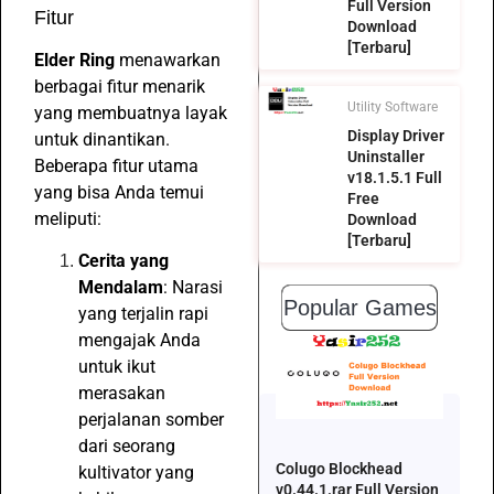
Full Version
Fitur
Download
[Terbaru]
Elder Ring
menawarkan
berbagai fitur menarik
Utility Software
yang membuatnya layak
Display Driver
untuk dinantikan.
Uninstaller
Beberapa fitur utama
v18.1.5.1 Full
yang bisa Anda temui
Free
meliputi:
Download
[Terbaru]
Cerita yang
Mendalam
: Narasi
Popular Games
yang terjalin rapi
mengajak Anda
untuk ikut
merasakan
perjalanan somber
dari seorang
Colugo Blockhead
kultivator yang
v0.44.1.rar Full Version