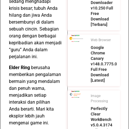
sedang menghadapi
Downloader
krisis besar; tubuh Anda
v10.250 Full
Free
hilang dan jiwa Anda
Download
bersembunyi di dalam
[Terbaru]
sebuah cincin. Sebagian
orang dengan berbagai
Web Browser
kepribadian akan menjadi
Google
“guru” Anda dalam
Chrome
perjalanan ini.
Canary
v148.0.7775.0
Elder Ring
berusaha
Full Free
memberikan pengalaman
Download
[Latest]
bermain yang mendalam
dan penuh warna,
menjadikan setiap
Image
Processing
interaksi dan pilihan
Anda berarti. Mari kita
Perfectly
Clear
eksplor lebih jauh
WorkBench
mengenai game ini.
v5.0.4.3174