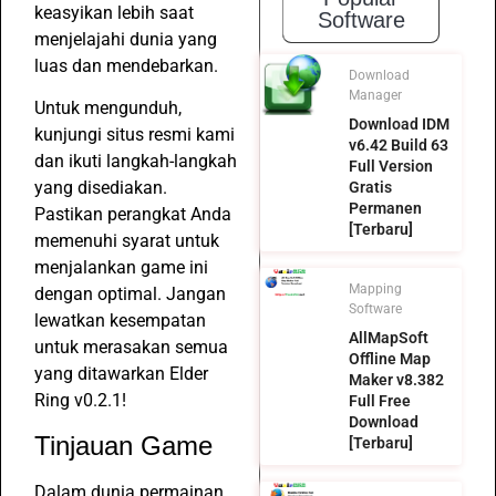
keasyikan lebih saat
Software
menjelajahi dunia yang
luas dan mendebarkan.
Download
Manager
Untuk mengunduh,
Download IDM
kunjungi situs resmi kami
v6.42 Build 63
dan ikuti langkah-langkah
Full Version
yang disediakan.
Gratis
Permanen
Pastikan perangkat Anda
[Terbaru]
memenuhi syarat untuk
menjalankan game ini
Mapping
dengan optimal. Jangan
Software
lewatkan kesempatan
AllMapSoft
untuk merasakan semua
Offline Map
yang ditawarkan Elder
Maker v8.382
Ring v0.2.1!
Full Free
Download
Tinjauan Game
[Terbaru]
Dalam dunia permainan