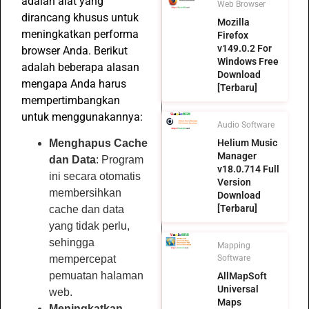
adalah alat yang
Web Browser
dirancang khusus untuk
Mozilla
meningkatkan performa
Firefox
v149.0.2 For
browser Anda. Berikut
Windows Free
adalah beberapa alasan
Download
mengapa Anda harus
[Terbaru]
mempertimbangkan
untuk menggunakannya:
Audio Software
Helium Music
Menghapus Cache
Manager
dan Data
: Program
v18.0.714 Full
ini secara otomatis
Version
membersihkan
Download
[Terbaru]
cache dan data
yang tidak perlu,
sehingga
Mapping
Software
mempercepat
pemuatan halaman
AllMapSoft
Universal
web.
Maps
Meningkatkan