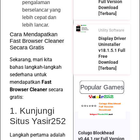
Full Version
pengalaman
Download
berselancar yang
[Terbaru]
lebih cepat dan
lebih lancar.
Utility Software
Cara Mendapatkan
Display Driver
Fast Browser Cleaner
Uninstaller
Secara Gratis
v18.1.5.1 Full
Free
Sekarang, mari kita
Download
bahas langkah-langkah
[Terbaru]
sederhana untuk
mendapatkan
Fast
Popular Games
Browser Cleaner
secara
gratis:
1. Kunjungi
Situs Yasir252
Colugo Blockhead
Langkah pertama adalah
v0.44.1.rar Full Version