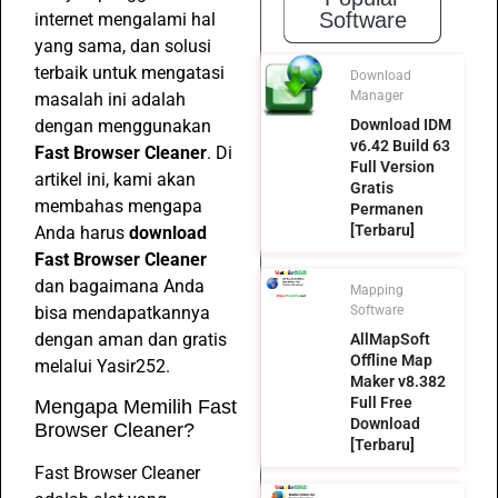
Software
internet mengalami hal
yang sama, dan solusi
terbaik untuk mengatasi
Download
Manager
masalah ini adalah
dengan menggunakan
Download IDM
v6.42 Build 63
Fast Browser Cleaner
. Di
Full Version
artikel ini, kami akan
Gratis
membahas mengapa
Permanen
[Terbaru]
Anda harus
download
Fast Browser Cleaner
dan bagaimana Anda
Mapping
bisa mendapatkannya
Software
dengan aman dan gratis
AllMapSoft
Offline Map
melalui Yasir252.
Maker v8.382
Full Free
Mengapa Memilih Fast
Download
Browser Cleaner?
[Terbaru]
Fast Browser Cleaner