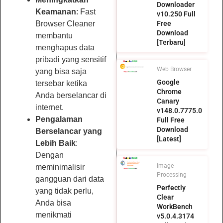
Downloader
Keamanan
: Fast
v10.250 Full
Free
Browser Cleaner
Download
membantu
[Terbaru]
menghapus data
pribadi yang sensitif
Web Browser
yang bisa saja
Google
tersebar ketika
Chrome
Anda berselancar di
Canary
internet.
v148.0.7775.0
Pengalaman
Full Free
Download
Berselancar yang
[Latest]
Lebih Baik
:
Dengan
Image
meminimalisir
Processing
gangguan dari data
Perfectly
yang tidak perlu,
Clear
Anda bisa
WorkBench
menikmati
v5.0.4.3174