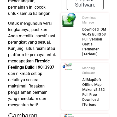
menenangkan,
Software
permainan ini cocok
untuk semua kalangan.
Download
Manager
Untuk mengunduh versi
Download IDM
lengkapnya, pastikan
v6.42 Build 63
Anda memiliki spesifikasi
Full Version
perangkat yang sesuai.
Gratis
Kunjungi situs resmi atau
Permanen
[Terbaru]
platform terpercaya untuk
mendapatkan
Fireside
Feelings Build 19013937
Mapping
Software
dan nikmati setiap
detailnya secara
AllMapSoft
Offline Map
maksimal. Rasakan
Maker v8.382
pengalaman bermain
Full Free
yang mendalam dan
Download
[Terbaru]
menyentuh hati!
Gambaran