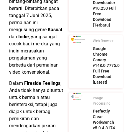
bintang-bintang sangat
Downloader
berarti. Diterbitkan pada
v10.250 Full
Free
tanggal 7 Juni 2025,
Download
permainan ini
[Terbaru]
mengusung genre
Kasual
dan
Indie
, yang sangat
Web Browser
cocok bagi mereka yang
Google
ingin merasakan
Chrome
pengalaman yang
Canary
berbeda dari permainan
v148.0.7775.0
Full Free
video konvensional.
Download
[Latest]
Dalam
Fireside Feelings
,
Anda tidak hanya dituntut
untuk bermain atau
Image
Processing
berinteraksi, tetapi juga
diajak untuk berbagi
Perfectly
Clear
pemikiran dan
WorkBench
mendengarkan pikiran
v5.0.4.3174