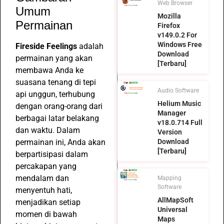
Web Browser
Umum
Mozilla
Permainan
Firefox
v149.0.2 For
Windows Free
Fireside Feelings
adalah
Download
permainan yang akan
[Terbaru]
membawa Anda ke
suasana tenang di tepi
Audio Software
api unggun, terhubung
Helium Music
dengan orang-orang dari
Manager
berbagai latar belakang
v18.0.714 Full
dan waktu. Dalam
Version
permainan ini, Anda akan
Download
[Terbaru]
berpartisipasi dalam
percakapan yang
mendalam dan
Mapping
Software
menyentuh hati,
AllMapSoft
menjadikan setiap
Universal
momen di bawah
Maps