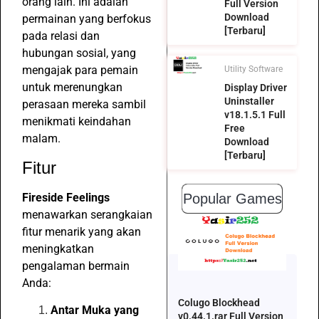
orang lain. Ini adalah
Full Version
Download
permainan yang berfokus
[Terbaru]
pada relasi dan
hubungan sosial, yang
mengajak para pemain
Utility Software
untuk merenungkan
Display Driver
Uninstaller
perasaan mereka sambil
v18.1.5.1 Full
menikmati keindahan
Free
malam.
Download
[Terbaru]
Fitur
Fireside Feelings
Popular Games
menawarkan serangkaian
fitur menarik yang akan
meningkatkan
pengalaman bermain
Anda:
Colugo Blockhead
Antar Muka yang
v0.44.1.rar Full Version