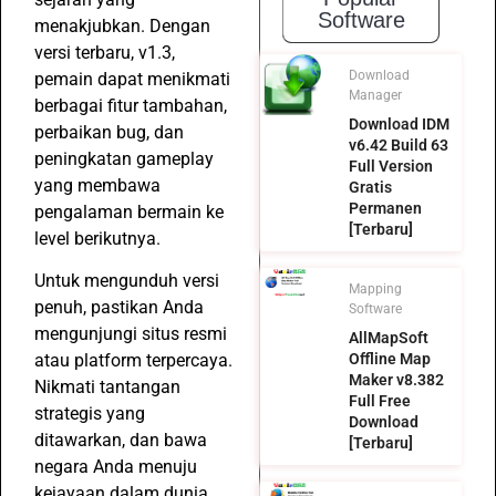
Software
menakjubkan. Dengan
versi terbaru, v1.3,
Download
pemain dapat menikmati
Manager
berbagai fitur tambahan,
Download IDM
perbaikan bug, dan
v6.42 Build 63
peningkatan gameplay
Full Version
yang membawa
Gratis
Permanen
pengalaman bermain ke
[Terbaru]
level berikutnya.
Untuk mengunduh versi
Mapping
penuh, pastikan Anda
Software
mengunjungi situs resmi
AllMapSoft
Offline Map
atau platform terpercaya.
Maker v8.382
Nikmati tantangan
Full Free
strategis yang
Download
ditawarkan, dan bawa
[Terbaru]
negara Anda menuju
kejayaan dalam dunia