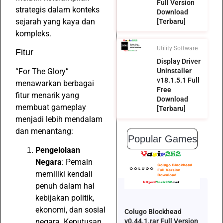
Full Version
strategis dalam konteks
Download
sejarah yang kaya dan
[Terbaru]
kompleks.
Utility Software
Fitur
Display Driver
“For The Glory”
Uninstaller
v18.1.5.1 Full
menawarkan berbagai
Free
fitur menarik yang
Download
membuat gameplay
[Terbaru]
menjadi lebih mendalam
dan menantang:
Popular Games
Pengelolaan
Negara
: Pemain
memiliki kendali
penuh dalam hal
kebijakan politik,
ekonomi, dan sosial
Colugo Blockhead
negara. Keputusan
v0.44.1.rar Full Version