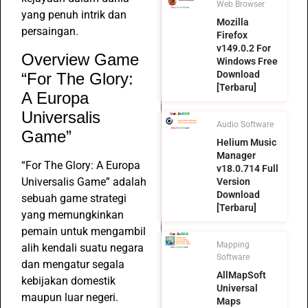
Web Browser
yang penuh intrik dan
Mozilla
persaingan.
Firefox
v149.0.2 For
Overview Game
Windows Free
Download
“For The Glory:
[Terbaru]
A Europa
Universalis
Audio Software
Game”
Helium Music
Manager
“For The Glory: A Europa
v18.0.714 Full
Universalis Game” adalah
Version
Download
sebuah game strategi
[Terbaru]
yang memungkinkan
pemain untuk mengambil
Mapping
alih kendali suatu negara
Software
dan mengatur segala
AllMapSoft
kebijakan domestik
Universal
maupun luar negeri.
Maps