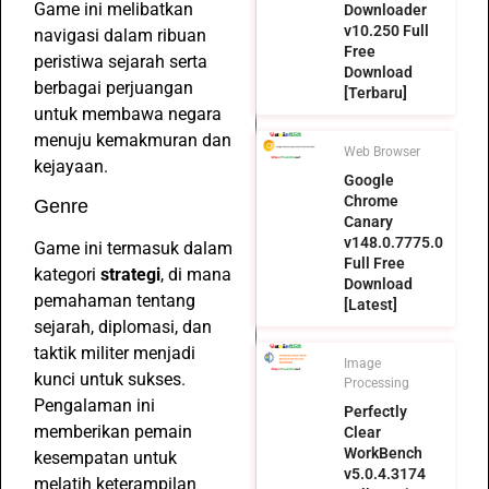
Game ini melibatkan
Downloader
v10.250 Full
navigasi dalam ribuan
Free
peristiwa sejarah serta
Download
berbagai perjuangan
[Terbaru]
untuk membawa negara
menuju kemakmuran dan
Web Browser
kejayaan.
Google
Chrome
Genre
Canary
v148.0.7775.0
Game ini termasuk dalam
Full Free
kategori
strategi
, di mana
Download
pemahaman tentang
[Latest]
sejarah, diplomasi, dan
taktik militer menjadi
Image
kunci untuk sukses.
Processing
Pengalaman ini
Perfectly
memberikan pemain
Clear
WorkBench
kesempatan untuk
v5.0.4.3174
melatih keterampilan