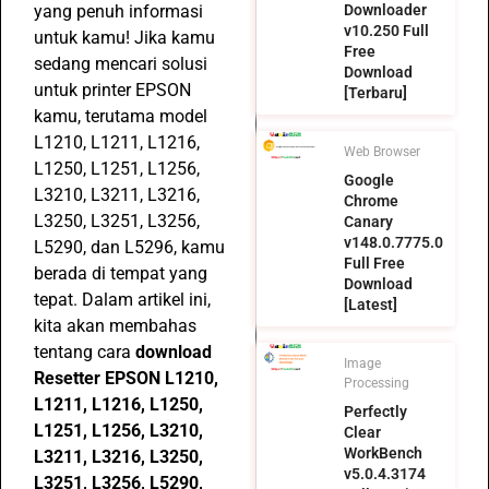
yang penuh informasi
Downloader
v10.250 Full
untuk kamu! Jika kamu
Free
sedang mencari solusi
Download
untuk printer EPSON
[Terbaru]
kamu, terutama model
L1210, L1211, L1216,
Web Browser
L1250, L1251, L1256,
Google
L3210, L3211, L3216,
Chrome
L3250, L3251, L3256,
Canary
v148.0.7775.0
L5290, dan L5296, kamu
Full Free
berada di tempat yang
Download
tepat. Dalam artikel ini,
[Latest]
kita akan membahas
tentang cara
download
Image
Resetter EPSON L1210,
Processing
L1211, L1216, L1250,
Perfectly
L1251, L1256, L3210,
Clear
WorkBench
L3211, L3216, L3250,
v5.0.4.3174
L3251, L3256, L5290,