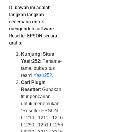
Di bawah ini adalah
langkah-langkah
sederhana untuk
mengunduh software
Resetter EPSON secara
gratis:
Kunjungi Situs
Yasir252
: Pertama-
tama, buka situs
resmi
Yasir252
.
Cari Plugin
Resetter
: Gunakan
fitur pencarian
untuk menemukan
“Resetter EPSON
L1210 L1211 L1216
L1250 L1251 L1256
L3210 L3211 L3216