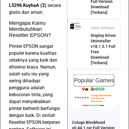
Full Version
L5296 KuyhaA (2)
secara
Download
gratis dan aman.
[Terbaru]
Mengapa Kamu
Utility Software
Membutuhkan
Resetter EPSON?
Display Driver
Uninstaller
Printer EPSON sangat
v18.1.5.1 Full
Free
populer karena kualitas
Download
cetaknya yang baik dan
[Terbaru]
efisiensi biaya. Namun,
salah satu isu yang
Popular Games
sering dihadapi
pengguna adalah
kebocoran tinta, yang
dapat menyebabkan
printer berhenti berfungsi
dengan baik. Di sinilah
Resetter EPSON berperan
Colugo Blockhead
v0.44.1.rar Full Version