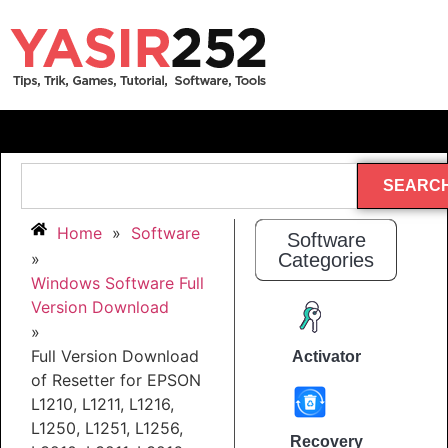
SEARC
Home
»
Software
Software
»
Categories
Windows Software Full
Version Download
»
Full Version Download
Activator
of Resetter for EPSON
L1210, L1211, L1216,
L1250, L1251, L1256,
Recovery