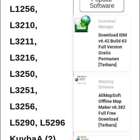
Software
L1256,
Download
L3210,
Manager
Download IDM
L3211,
v6.42 Build 63
Full Version
Gratis
L3216,
Permanen
[Terbaru]
L3250,
Mapping
Software
L3251,
AllMapSoft
Offline Map
L3256,
Maker v8.382
Full Free
Download
L5290, L5296
[Terbaru]
KuyhaA (2)