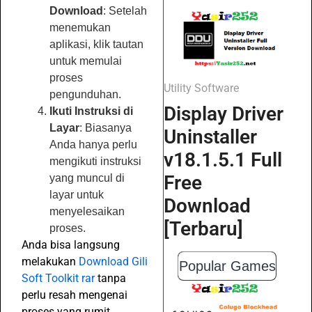
Download
: Setelah
menemukan
aplikasi, klik tautan
untuk memulai
proses
Utility Software
pengunduhan.
Display Driver
Ikuti Instruksi di
Layar
: Biasanya
Uninstaller
Anda hanya perlu
v18.1.5.1 Full
mengikuti instruksi
Free
yang muncul di
layar untuk
Download
menyelesaikan
[Terbaru]
proses.
Anda bisa langsung
melakukan
Download Gili
Popular Games
Soft Toolkit rar
tanpa
perlu resah mengenai
proses yang rumit.