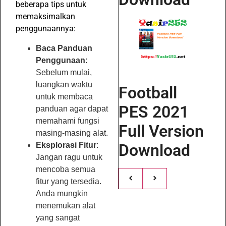
beberapa tips untuk
memaksimalkan
penggunaannya:
Baca Panduan
Penggunaan
:
Sebelum mulai,
luangkan waktu
Football
untuk membaca
PES 2021
panduan agar dapat
memahami fungsi
Full Version
masing-masing alat.
Eksplorasi Fitur
:
Download
Jangan ragu untuk
mencoba semua
fitur yang tersedia.
Anda mungkin
menemukan alat
yang sangat