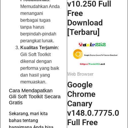
v10.250 Full
Memudahkan Anda
Free
menangani
berbagai tugas
Download
tanpa harus
[Terbaru]
berpindah-pindah
perangkat lunak.
Kualitas Terjamin
:
Gili Soft Toolkit
dikenal dengan
performa yang baik
Web Browser
dan hasil yang
memuaskan.
Google
Cara Mendapatkan
Chrome
Gili Soft Toolkit Secara
Canary
Gratis
v148.0.7775.0
Sekarang, mari kita
Full Free
bahas tentang
bagaimana Anda bisa