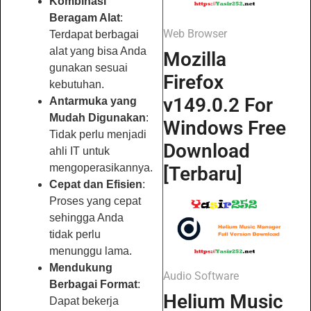
Kombinasi
Beragam Alat
:
Web Browser
Terdapat berbagai
alat yang bisa Anda
Mozilla
gunakan sesuai
Firefox
kebutuhan.
v149.0.2 For
Antarmuka yang
Mudah Digunakan
:
Windows Free
Tidak perlu menjadi
Download
ahli IT untuk
mengoperasikannya.
[Terbaru]
Cepat dan Efisien
:
Proses yang cepat
sehingga Anda
tidak perlu
menunggu lama.
Mendukung
Audio Software
Berbagai Format
:
Helium Music
Dapat bekerja