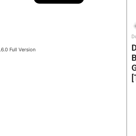
D
D
6.0 Full Version
B
G
[