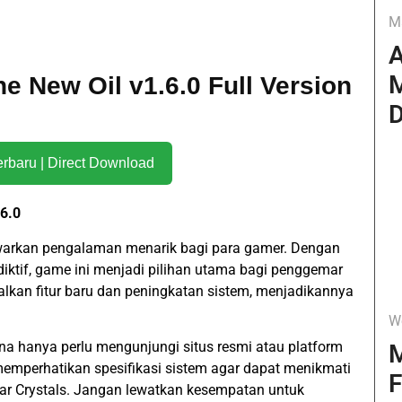
M
A
M
he New Oil v1.6.0 Full Version
D
Download Terbaru | Direct Download
.6.0
awarkan pengalaman menarik bagi para gamer. Dengan
ktif, game ini menjadi pilihan utama bagi penggemar
alkan fitur baru dan peningkatan sistem, menjadikannya
W
a hanya perlu mengunjungi situs resmi atau platform
M
 memperhatikan spesifikasi sistem agar dapat menikmati
F
tar Crystals. Jangan lewatkan kesempatan untuk