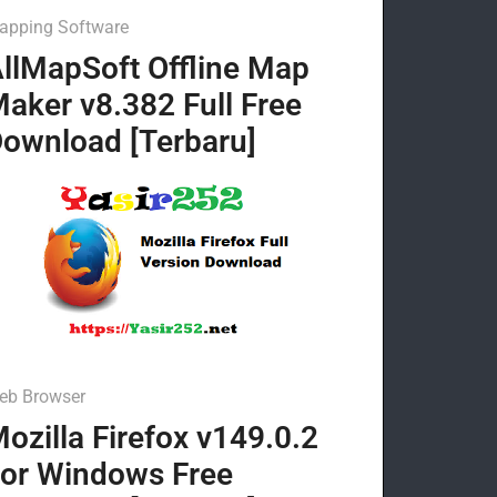
apping Software
llMapSoft Offline Map
aker v8.382 Full Free
ownload [Terbaru]
eb Browser
ozilla Firefox v149.0.2
or Windows Free