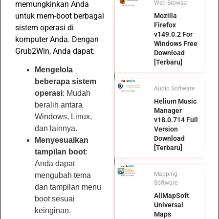
memungkinkan Anda
Web Browser
untuk mem-boot berbagai
Mozilla
Firefox
sistem operasi di
v149.0.2 For
komputer Anda. Dengan
Windows Free
Grub2Win, Anda dapat:
Download
[Terbaru]
Mengelola
beberapa sistem
Audio Software
operasi
: Mudah
Helium Music
beralih antara
Manager
Windows, Linux,
v18.0.714 Full
dan lainnya.
Version
Download
Menyesuaikan
[Terbaru]
tampilan boot
:
Anda dapat
Mapping
mengubah tema
Software
dan tampilan menu
AllMapSoft
boot sesuai
Universal
keinginan.
Maps