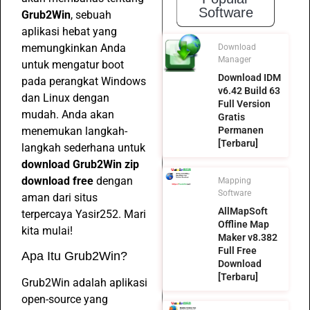
Software
Grub2Win
, sebuah
aplikasi hebat yang
memungkinkan Anda
Download
Manager
untuk mengatur boot
Download IDM
pada perangkat Windows
v6.42 Build 63
dan Linux dengan
Full Version
mudah. Anda akan
Gratis
menemukan langkah-
Permanen
[Terbaru]
langkah sederhana untuk
download Grub2Win zip
download free
dengan
Mapping
Software
aman dari situs
AllMapSoft
terpercaya Yasir252. Mari
Offline Map
kita mulai!
Maker v8.382
Full Free
Apa Itu Grub2Win?
Download
[Terbaru]
Grub2Win adalah aplikasi
open-source yang