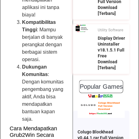
Full Version
aplikasi ini tanpa
Download
[Terbaru]
biaya!
Kompatibilitas
Tinggi
: Mampu
Utility Software
berjalan di banyak
Display Driver
Uninstaller
perangkat dengan
v18.1.5.1 Full
berbagai sistem
Free
operasi.
Download
Dukungan
[Terbaru]
Komunitas
:
Dengan komunitas
Popular Games
pengembang yang
aktif, Anda bisa
mendapatkan
bantuan kapan
saja.
Cara Mendapatkan
Colugo Blockhead
Grub2Win Secara
v0.44.1.rar Full Version