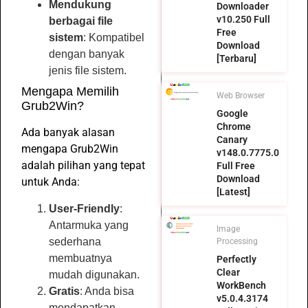
Mendukung
Downloader
v10.250 Full
berbagai file
Free
sistem
: Kompatibel
Download
dengan banyak
[Terbaru]
jenis file sistem.
Mengapa Memilih
Web Browser
Grub2Win?
Google
Chrome
Ada banyak alasan
Canary
mengapa Grub2Win
v148.0.7775.0
adalah pilihan yang tepat
Full Free
Download
untuk Anda:
[Latest]
User-Friendly
:
Antarmuka yang
Image
sederhana
Processing
membuatnya
Perfectly
Clear
mudah digunakan.
WorkBench
Gratis
: Anda bisa
v5.0.4.3174
mendapatkan