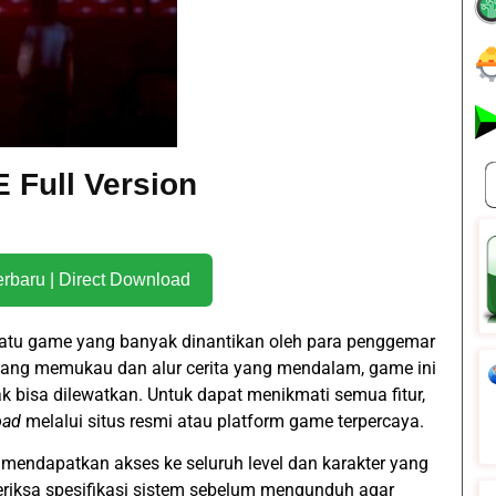
 Full Version
Download Terbaru | Direct Download
atu game yang banyak dinantikan oleh para penggemar
 yang memukau dan alur cerita yang mendalam, game ini
bisa dilewatkan. Untuk dapat menikmati semua fitur,
oad
melalui situs resmi atau platform game terpercaya.
endapatkan akses ke seluruh level dan karakter yang
riksa spesifikasi sistem sebelum mengunduh agar