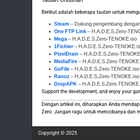
Berikut adalah beberapa tautan untuk mengu
Steam
– Dukung pengembang dengan
One FTP Link
– H.A.D.E.S.Zero-TEN
Mega
– H.A.D.E.S.Zero-TENOKE.iso
1Fichier
– H.A.D.E.S.Zero-TENOKE.i
PixelDrain
– H.A.D.E.S.Zero-TENOKE
MediaFire
– H.A.D.E.S.Zero-TENOKE.
GoFile
– H.A.D.E.S.Zero-TENOKE.iso
Ranoz
– H.A.D.E.S.Zero-TENOKE.iso
DropAPK
– H.A.D.E.S.Zero-TENOKE.
Support the development, and enjoy your gam
Dengan artikel ini, diharapkan Anda menda
Zero. Jangan ragu untuk mencobanya dan 
Copyright © 2025