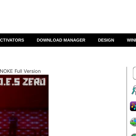
CTIVATORS
DOWNLOAD MANAGER
DESIGN
WIN
NOKE Full Version