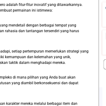
ro adalah fitur-fitur inovatif yang ditawarkannya.
embuat permainan ini istimewa:
 yang mendetail dengan berbagai tempat yang
an rahasia dan tantangan tersendiri yang harus
dapi, setiap pertempuran memerlukan strategi yang
iki kemampuan dan kelemahan yang unik,
kan taktik dalam menghadapi mereka.
ompleks di mana pilihan yang Anda buat akan
putusan yang diambil berkonsekuensi dan dapat
 karakter mereka melalui berbagai item dan