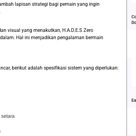
ambah lapisan strategi bagi pemain yang ingin
.
Co
D
n visual yang menakutkan, H.A.D.E.S Zero
dalam. Hal ini menjadikan pengalaman bermain
car, berikut adalah spesifikasi sistem yang diperlukan:
Ea
 setara
a