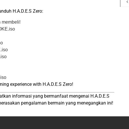
nduh H.A.D.E.S Zero:
 membeli!
OKE.iso
so
.iso
iso
iso
ing experience with H.A.D.E.S Zero!
patkan informasi yang bermanfaat mengenai H.A.D.E.S
merasakan pengalaman bermain yang menegangkan ini!