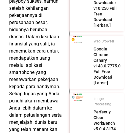
playboy sukses, namun
Downloader
setelah kehilangan
v10.250 Full
Free
pekerjaannya di
Download
perusahaan besar,
[Terbaru]
hidupnya berubah
drastis. Dalam keadaan
Web Browser
finansial yang sulit, ia
Google
menemukan cara untuk
Chrome
mendapatkan uang
Canary
melalui aplikasi
v148.0.7775.0
Full Free
smartphone yang
Download
menawarkan pekerjaan
[Latest]
kepada para handyman.
Setiap tugas yang Anda
Image
penuhi akan membawa
Processing
Anda lebih dalam ke
Perfectly
dalam petualangan serta
Clear
menjelajahi dunia baru
WorkBench
yang telah menantikan
v5.0.4.3174