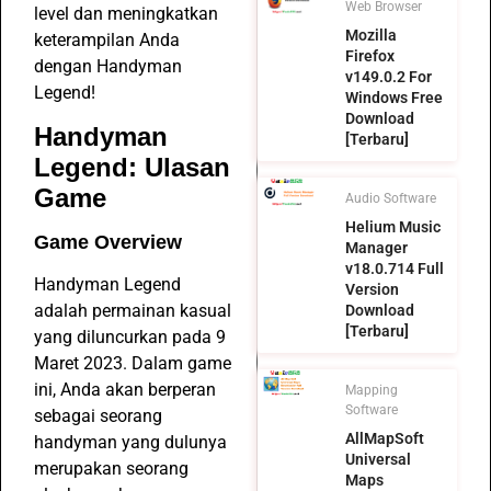
Web Browser
level dan meningkatkan
Mozilla
keterampilan Anda
Firefox
dengan Handyman
v149.0.2 For
Legend!
Windows Free
Download
Handyman
[Terbaru]
Legend: Ulasan
Game
Audio Software
Helium Music
Game Overview
Manager
v18.0.714 Full
Handyman Legend
Version
adalah permainan kasual
Download
[Terbaru]
yang diluncurkan pada 9
Maret 2023. Dalam game
ini, Anda akan berperan
Mapping
Software
sebagai seorang
AllMapSoft
handyman yang dulunya
Universal
merupakan seorang
Maps