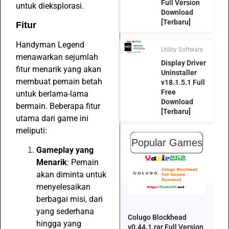
Full Version
untuk dieksplorasi.
Download
[Terbaru]
Fitur
Handyman Legend
Utility Software
menawarkan sejumlah
Display Driver
fitur menarik yang akan
Uninstaller
membuat pemain betah
v18.1.5.1 Full
Free
untuk berlama-lama
Download
bermain. Beberapa fitur
[Terbaru]
utama dari game ini
meliputi:
Popular Games
Gameplay yang
Menarik
: Pemain
akan diminta untuk
menyelesaikan
berbagai misi, dari
yang sederhana
Colugo Blockhead
hingga yang
v0.44.1.rar Full Version