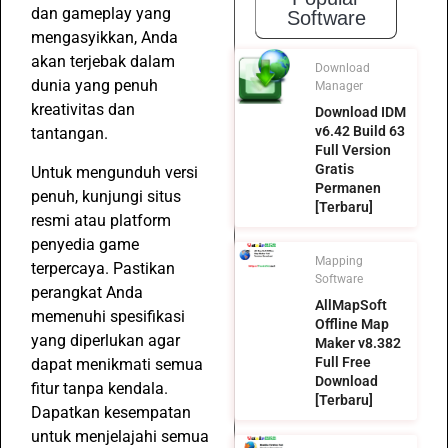
dan gameplay yang
Software
mengasyikkan, Anda
akan terjebak dalam
Download
dunia yang penuh
Manager
kreativitas dan
Download IDM
v6.42 Build 63
tantangan.
Full Version
Gratis
Untuk mengunduh versi
Permanen
penuh, kunjungi situs
[Terbaru]
resmi atau platform
penyedia game
Mapping
terpercaya. Pastikan
Software
perangkat Anda
AllMapSoft
memenuhi spesifikasi
Offline Map
yang diperlukan agar
Maker v8.382
Full Free
dapat menikmati semua
Download
fitur tanpa kendala.
[Terbaru]
Dapatkan kesempatan
untuk menjelajahi semua