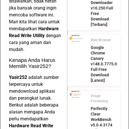
ditawarkan, tidak heran
Downloader
jika banyak orang ingin
v10.250 Full
Free
mencoba software ini.
Download
Mari kita lihat cara untuk
[Terbaru]
mendapatkan
Hardware
Read Write Utility
dengan
Web Browser
cara yang aman dan
Google
mudah.
Chrome
Canary
Kenapa Anda Harus
v148.0.7775.0
Memilih Yasir252?
Full Free
Download
Yasir252
adalah sumber
[Latest]
terpercaya untuk
mendownload aplikasi
Image
dan perangkat lunak.
Processing
Berikut adalah beberapa
Perfectly
alasan mengapa Anda
Clear
perlu mendapatkan
WorkBench
v5.0.4.3174
Hardware Read Write