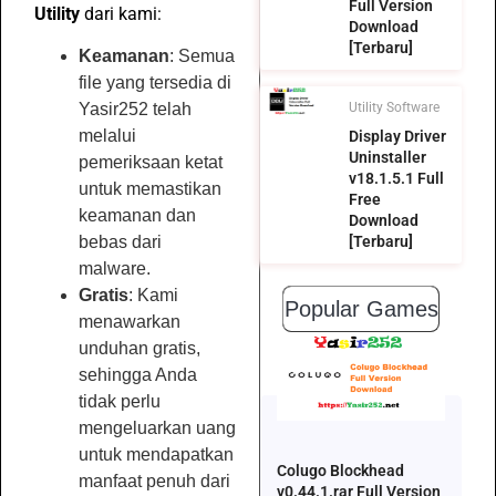
Full Version
Utility
dari kami:
Download
[Terbaru]
Keamanan
: Semua
file yang tersedia di
Yasir252 telah
Utility Software
melalui
Display Driver
Uninstaller
pemeriksaan ketat
v18.1.5.1 Full
untuk memastikan
Free
keamanan dan
Download
bebas dari
[Terbaru]
malware.
Gratis
: Kami
Popular Games
menawarkan
unduhan gratis,
sehingga Anda
tidak perlu
mengeluarkan uang
untuk mendapatkan
Colugo Blockhead
manfaat penuh dari
v0.44.1.rar Full Version