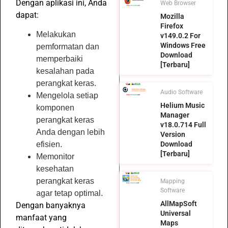
Dengan aplikasi ini, Anda
Web Browser
dapat:
Mozilla
Firefox
Melakukan
v149.0.2 For
Windows Free
pemformatan dan
Download
memperbaiki
[Terbaru]
kesalahan pada
perangkat keras.
Audio Software
Mengelola setiap
Helium Music
komponen
Manager
perangkat keras
v18.0.714 Full
Anda dengan lebih
Version
Download
efisien.
[Terbaru]
Memonitor
kesehatan
perangkat keras
Mapping
Software
agar tetap optimal.
AllMapSoft
Dengan banyaknya
Universal
manfaat yang
Maps