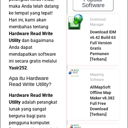
Software
maka Anda telah datang
ke tempat yang tepat!
Hari ini, kami akan
Download
Manager
membahas tentang
Download IDM
Hardware Read Write
v6.42 Build 63
Utility
dan bagaimana
Full Version
Anda dapat
Gratis
mendapatkan software
Permanen
[Terbaru]
ini secara gratis melalui
Yasir252
.
Mapping
Apa itu Hardware
Software
Read Write Utility?
AllMapSoft
Offline Map
Hardware Read Write
Maker v8.382
Utility
adalah perangkat
Full Free
lunak yang sangat
Download
[Terbaru]
berguna bagi para
pengguna komputer.