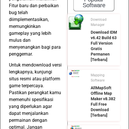
Software
Fitur baru dan perbaikan
bug telah
diimplementasikan,
Download
Manager
memungkinkan
Download IDM
gameplay yang lebih
v6.42 Build 63
mulus dan
Full Version
menyenangkan bagi para
Gratis
penggemar.
Permanen
[Terbaru]
Untuk mendownload versi
lengkapnya, kunjungi
Mapping
situs resmi atau platform
Software
game terpercaya.
AllMapSoft
Pastikan perangkat kamu
Offline Map
Maker v8.382
memenuhi spesifikasi
Full Free
yang diperlukan agar
Download
dapat menjalankan
[Terbaru]
permainan dengan
optimal. Jangan