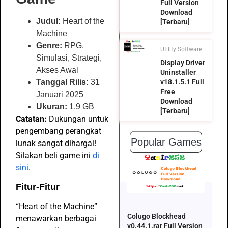
Full Version
Download
Judul:
Heart of the
[Terbaru]
Machine
Genre:
RPG,
Utility Software
Simulasi, Strategi,
Display Driver
Akses Awal
Uninstaller
Tanggal Rilis:
31
v18.1.5.1 Full
Free
Januari 2025
Download
Ukuran:
1.9 GB
[Terbaru]
Catatan:
Dukungan untuk
pengembang perangkat
Popular Games
lunak sangat dihargai!
Silakan beli game ini
di
sini
.
Fitur-Fitur
“Heart of the Machine”
Colugo Blockhead
menawarkan berbagai
v0.44.1.rar Full Version