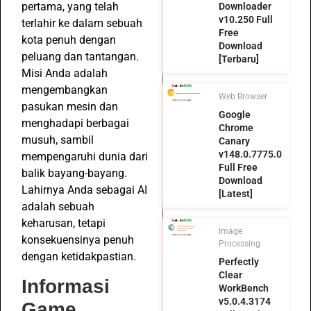
pertama, yang telah
Downloader
v10.250 Full
terlahir ke dalam sebuah
Free
kota penuh dengan
Download
peluang dan tantangan.
[Terbaru]
Misi Anda adalah
mengembangkan
Web Browser
pasukan mesin dan
Google
menghadapi berbagai
Chrome
musuh, sambil
Canary
v148.0.7775.0
mempengaruhi dunia dari
Full Free
balik bayang-bayang.
Download
Lahirnya Anda sebagai AI
[Latest]
adalah sebuah
keharusan, tetapi
Image
konsekuensinya penuh
Processing
dengan ketidakpastian.
Perfectly
Clear
Informasi
WorkBench
v5.0.4.3174
Game