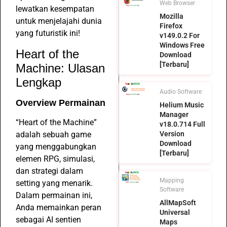
Web Browser
lewatkan kesempatan
Mozilla
untuk menjelajahi dunia
Firefox
yang futuristik ini!
v149.0.2 For
Windows Free
Heart of the
Download
[Terbaru]
Machine: Ulasan
Lengkap
Audio Software
Overview Permainan
Helium Music
Manager
“Heart of the Machine”
v18.0.714 Full
adalah sebuah game
Version
Download
yang menggabungkan
[Terbaru]
elemen RPG, simulasi,
dan strategi dalam
Mapping
setting yang menarik.
Software
Dalam permainan ini,
AllMapSoft
Anda memainkan peran
Universal
sebagai AI sentien
Maps