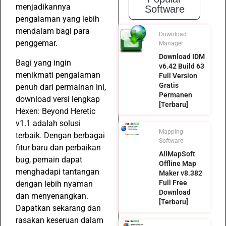
menjadikannya
Software
pengalaman yang lebih
mendalam bagi para
Download
penggemar.
Manager
Download IDM
Bagi yang ingin
v6.42 Build 63
menikmati pengalaman
Full Version
Gratis
penuh dari permainan ini,
Permanen
download versi lengkap
[Terbaru]
Hexen: Beyond Heretic
v1.1 adalah solusi
Mapping
terbaik. Dengan berbagai
Software
fitur baru dan perbaikan
AllMapSoft
bug, pemain dapat
Offline Map
menghadapi tantangan
Maker v8.382
Full Free
dengan lebih nyaman
Download
dan menyenangkan.
[Terbaru]
Dapatkan sekarang dan
rasakan keseruan dalam