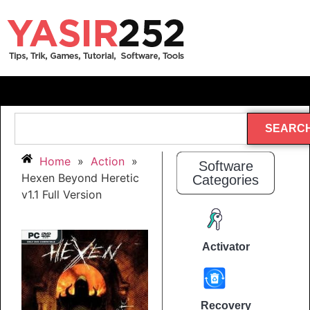
SEARC
Home
»
Action
»
Software
Hexen Beyond Heretic
Categories
v1.1 Full Version
Activator
Recovery