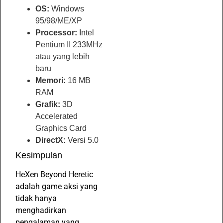
OS:
Windows
95/98/ME/XP
Processor:
Intel
Pentium II 233MHz
atau yang lebih
baru
Memori:
16 MB
RAM
Grafik:
3D
Accelerated
Graphics Card
DirectX:
Versi 5.0
Kesimpulan
HeXen Beyond Heretic
adalah game aksi yang
tidak hanya
menghadirkan
pengalaman yang