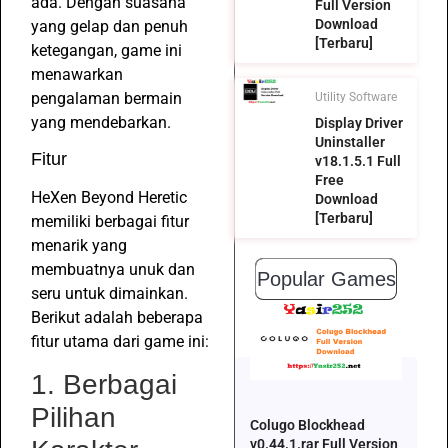
ada. Dengan suasana
Full Version
Download
yang gelap dan penuh
[Terbaru]
ketegangan, game ini
menawarkan
pengalaman bermain
Utility Software
yang mendebarkan.
Display Driver
Uninstaller
Fitur
v18.1.5.1 Full
Free
HeXen Beyond Heretic
Download
[Terbaru]
memiliki berbagai fitur
menarik yang
membuatnya unuk dan
Popular Games
seru untuk dimainkan.
Berikut adalah beberapa
fitur utama dari game ini:
1. Berbagai
Pilihan
Colugo Blockhead
v0.44.1.rar Full Version