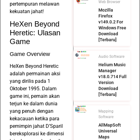
Web Browser
pertempuran melawan
Mozilla
kekuatan jahat!
Firefox
v149.0.2 For
HeXen Beyond
Windows Free
Heretic: Ulasan
Download
Game
[Terbaru]
Game Overview
Audio Software
Helium Music
HeXen Beyond Heretic
Manager
adalah permainan aksi
v18.0.714 Full
yang dirilis pada 1
Version
Oktober 1995. Dalam
Download
[Terbaru]
game ini, pemain akan
terjun ke dalam dunia
yang penuh dengan
Mapping
Software
kekacauan ketika para
AllMapSoft
pemimpin jahat D’Sparil
Universal
bereksplorasi ke dimensi
Maps