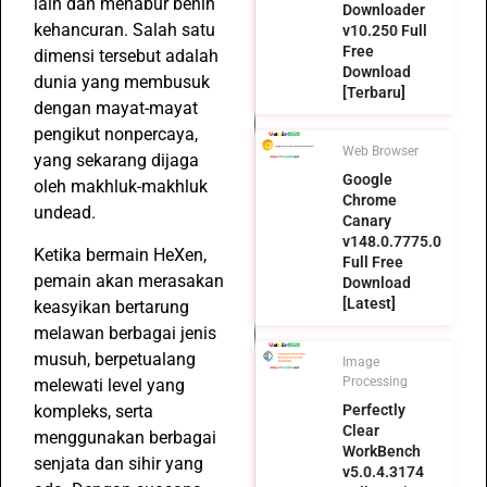
lain dan menabur benih
Downloader
kehancuran. Salah satu
v10.250 Full
Free
dimensi tersebut adalah
Download
dunia yang membusuk
[Terbaru]
dengan mayat-mayat
pengikut nonpercaya,
Web Browser
yang sekarang dijaga
Google
oleh makhluk-makhluk
Chrome
undead.
Canary
v148.0.7775.0
Ketika bermain HeXen,
Full Free
pemain akan merasakan
Download
[Latest]
keasyikan bertarung
melawan berbagai jenis
musuh, berpetualang
Image
Processing
melewati level yang
kompleks, serta
Perfectly
Clear
menggunakan berbagai
WorkBench
senjata dan sihir yang
v5.0.4.3174