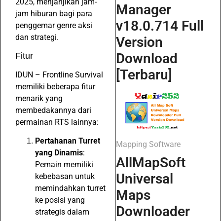
2025, menjanjikan jam-
Manager
jam hiburan bagi para
v18.0.714 Full
penggemar genre aksi
dan strategi.
Version
Download
Fitur
[Terbaru]
IDUN – Frontline Survival
memiliki beberapa fitur
menarik yang
membedakannya dari
permainan RTS lainnya:
Pertahanan Turret
Mapping Software
yang Dinamis
:
AllMapSoft
Pemain memiliki
Universal
kebebasan untuk
memindahkan turret
Maps
ke posisi yang
Downloader
strategis dalam