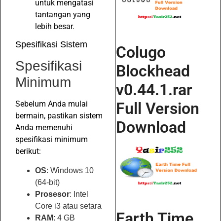
untuk mengatasi
tantangan yang
lebih besar.
Spesifikasi Sistem
Colugo
Spesifikasi
Blockhead
Minimum
v0.44.1.rar
Full Version
Sebelum Anda mulai
bermain, pastikan sistem
Download
Anda memenuhi
spesifikasi minimum
berikut:
OS
: Windows 10
(64-bit)
Prosesor
: Intel
Core i3 atau setara
Earth Time
RAM
: 4 GB