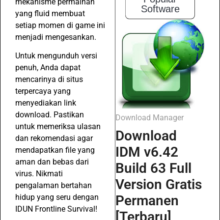
mekanisme permainan
Software
yang fluid membuat
setiap momen di game ini
menjadi mengesankan.
Untuk mengunduh versi
penuh, Anda dapat
mencarinya di situs
terpercaya yang
menyediakan link
download. Pastikan
Download Manager
untuk memeriksa ulasan
Download
dan rekomendasi agar
IDM v6.42
mendapatkan file yang
aman dan bebas dari
Build 63 Full
virus. Nikmati
Version Gratis
pengalaman bertahan
Permanen
hidup yang seru dengan
IDUN Frontline Survival!
[Terbaru]