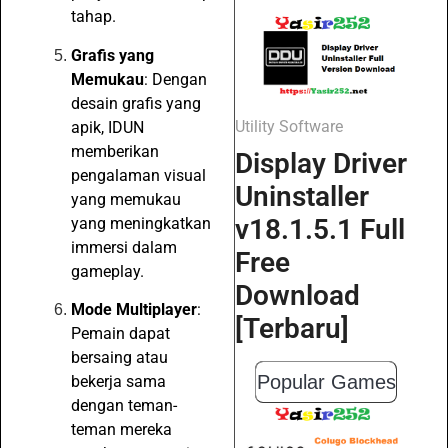
tahap.
Grafis yang
Memukau
: Dengan
desain grafis yang
Utility Software
apik, IDUN
memberikan
Display Driver
pengalaman visual
Uninstaller
yang memukau
v18.1.5.1 Full
yang meningkatkan
immersi dalam
Free
gameplay.
Download
Mode Multiplayer
:
[Terbaru]
Pemain dapat
bersaing atau
Popular Games
bekerja sama
dengan teman-
teman mereka