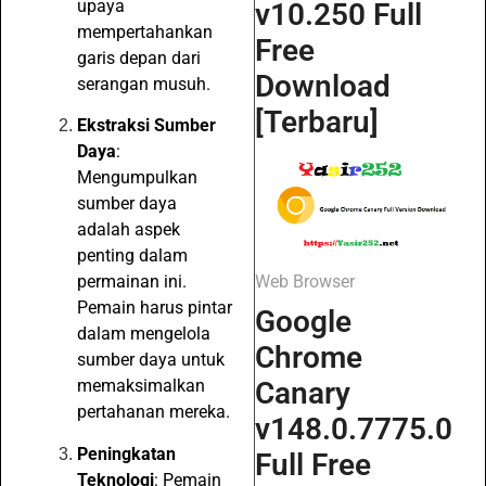
upaya
v10.250 Full
mempertahankan
Free
garis depan dari
Download
serangan musuh.
[Terbaru]
Ekstraksi Sumber
Daya
:
Mengumpulkan
sumber daya
adalah aspek
penting dalam
Web Browser
permainan ini.
Pemain harus pintar
Google
dalam mengelola
Chrome
sumber daya untuk
Canary
memaksimalkan
pertahanan mereka.
v148.0.7775.0
Peningkatan
Full Free
Teknologi
: Pemain