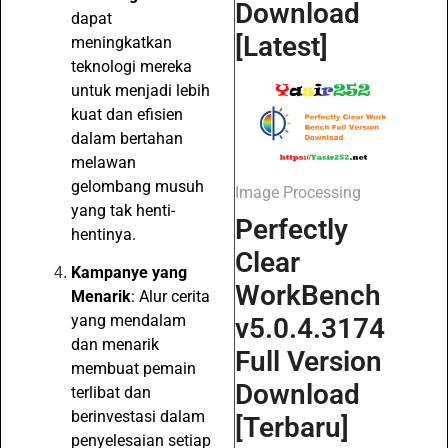
Download
dapat
[Latest]
meningkatkan
teknologi mereka
untuk menjadi lebih
kuat dan efisien
dalam bertahan
melawan
gelombang musuh
Image Processing
yang tak henti-
Perfectly
hentinya.
Clear
Kampanye yang
WorkBench
Menarik
: Alur cerita
yang mendalam
v5.0.4.3174
dan menarik
Full Version
membuat pemain
Download
terlibat dan
berinvestasi dalam
[Terbaru]
penyelesaian setiap