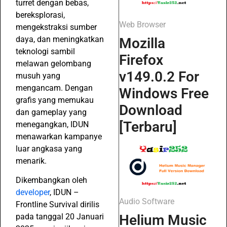
turret dengan bebas,
bereksplorasi,
Web Browser
mengekstraksi sumber
daya, dan meningkatkan
Mozilla
teknologi sambil
Firefox
melawan gelombang
v149.0.2 For
musuh yang
mengancam. Dengan
Windows Free
grafis yang memukau
Download
dan gameplay yang
[Terbaru]
menegangkan, IDUN
menawarkan kampanye
luar angkasa yang
menarik.
Dikembangkan oleh
developer
, IDUN –
Audio Software
Frontline Survival dirilis
Helium Music
pada tanggal 20 Januari