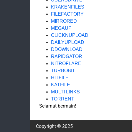
KRAKENFILES
FILEFACTORY
MIRRORED
MEGAUP
CLICKNUPLOAD
DAILYUPLOAD
DDOWNLOAD
RAPIDGATOR
NITROFLARE
TURBOBIT
HITFILE
KATFILE
MULTI LINKS
TORRENT
Selamat bermain!
Copyright © 2025