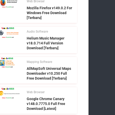
Web Browser
Mozilla Firefox v149.0.2 For
Windows Free Download
[Terbaru]
Audio Software
Helium Music Manager
v18.0.714 Full Version
Download [Terbaru]
Mapping Software
AllMapSoft Universal Maps
Downloader v10.250 Full
Free Download [Terbaru]
Web Browser
Google Chrome Canary
v148.0.7775.0 Full Free
Download [Latest]