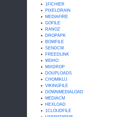
1FICHIER
PIXELDRAIN
MEDIAFIRE
GOFILE
RANOZ
DROPAPK
BOWFILE
SENDCM
FREEDLINK
WDHO
MIXDROP
DOUPLOADS
CHOMIKUJ
VIKINGFILE
DOWNMEDIALOAD
MEDIACM
HEXLOAD
1CLOUDFILE
USERSDRIVE