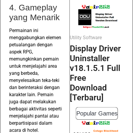
4. Gameplay
yang Menarik
Permainan ini
menggabungkan elemen
Utility Software
petualangan dengan
Display Driver
aspek RPG,
Uninstaller
memungkinkan pemain
untuk menjelajahi area
v18.1.5.1 Full
yang berbeda,
Free
menyelesaikan teka-teki
Download
dan berinteraksi dengan
karakter lain. Pemain
[Terbaru]
juga dapat melakukan
berbagai aktivitas seperti
Popular Games
menjelajahi pantai atau
berpartisipasi dalam
acara di hotel.