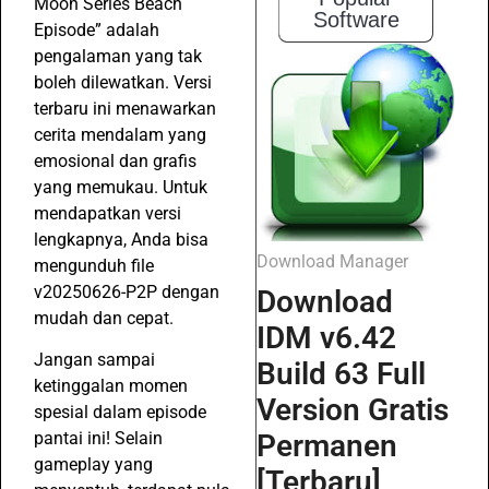
Moon Series Beach
Software
Episode” adalah
pengalaman yang tak
boleh dilewatkan. Versi
terbaru ini menawarkan
cerita mendalam yang
emosional dan grafis
yang memukau. Untuk
mendapatkan versi
lengkapnya, Anda bisa
Download Manager
mengunduh file
v20250626-P2P dengan
Download
mudah dan cepat.
IDM v6.42
Jangan sampai
Build 63 Full
ketinggalan momen
Version Gratis
spesial dalam episode
Permanen
pantai ini! Selain
gameplay yang
[Terbaru]