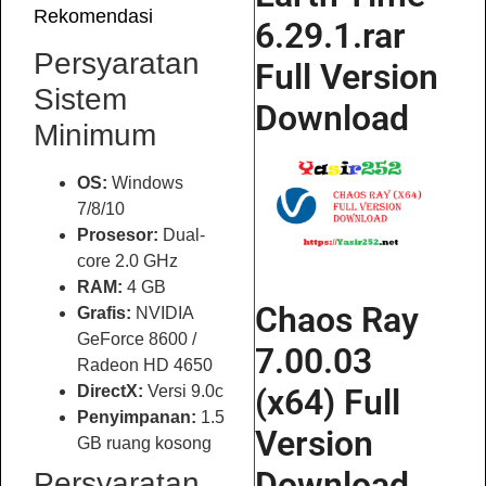
Rekomendasi
6.29.1.rar
Persyaratan
Full Version
Sistem
Download
Minimum
OS:
Windows
7/8/10
Prosesor:
Dual-
core 2.0 GHz
RAM:
4 GB
Chaos Ray
Grafis:
NVIDIA
GeForce 8600 /
7.00.03
Radeon HD 4650
DirectX:
Versi 9.0c
(x64) Full
Penyimpanan:
1.5
Version
GB ruang kosong
Download
Persyaratan