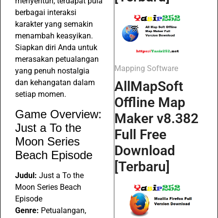
menyentuh, terdapat pula
berbagai interaksi
karakter yang semakin
menambah keasyikan.
Siapkan diri Anda untuk
merasakan petualangan
Mapping Software
yang penuh nostalgia
dan kehangatan dalam
AllMapSoft
setiap momen.
Offline Map
Game Overview:
Maker v8.382
Just a To the
Full Free
Moon Series
Download
Beach Episode
[Terbaru]
Judul:
Just a To the
Moon Series Beach
Episode
Genre:
Petualangan,