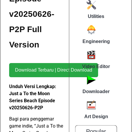
v20250626-
Utilities
P2P Full
Engineering
Version
Video Editor
Download Terbaru | Direct Download
Unduh Versi Lengkap:
Downloader
Just a To the Moon
Series Beach Episode
v20250626-P2P
Art Design
Bagi para penggemar
game indie, “Just a To the
Popular