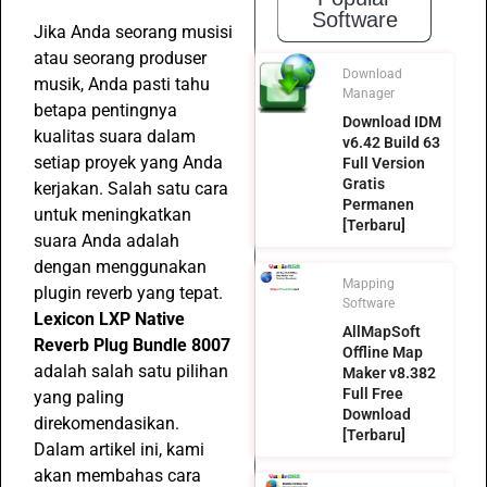
Software
Jika Anda seorang musisi
atau seorang produser
Download
musik, Anda pasti tahu
Manager
betapa pentingnya
Download IDM
kualitas suara dalam
v6.42 Build 63
setiap proyek yang Anda
Full Version
Gratis
kerjakan. Salah satu cara
Permanen
untuk meningkatkan
[Terbaru]
suara Anda adalah
dengan menggunakan
Mapping
plugin reverb yang tepat.
Software
Lexicon LXP Native
AllMapSoft
Reverb Plug Bundle 8007
Offline Map
adalah salah satu pilihan
Maker v8.382
Full Free
yang paling
Download
direkomendasikan.
[Terbaru]
Dalam artikel ini, kami
akan membahas cara