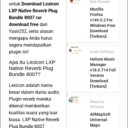
Web Browser
untuk
Download Lexicon
Mozilla
LXP Native Reverb Plug
Firefox
Bundle 8007 rar
v149.0.2 For
download free
dari
Windows Free
Yasir252, serta alasan
Download
[Terbaru]
mengapa Anda harus
segera mendapatkan
plugin ini!
Audio Software
Helium Music
Apa Itu Lexicon LXP
Manager
Native Reverb Plug
v18.0.714 Full
Bundle 8007?
Version
Download
Lexicon adalah nama
[Terbaru]
besar dalam dunia audio.
Plugin reverb mereka
Mapping
dikenal memberikan
Software
kualitas suara yang luar
AllMapSoft
biasa. LXP Native Reverb
Universal
Maps
Plug Bundle 8007