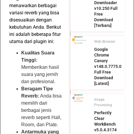
Downloader
menawarkan berbagai
v10.250 Full
variasi reverb yang bisa
Free
disesuaikan dengan
Download
[Terbaru]
kebutuhan Anda. Berikut
ini adalah beberapa fitur
utama dari plugin ini:
Web Browser
Google
Kualitas Suara
Chrome
Tinggi:
Canary
v148.0.7775.0
Memberikan hasil
Full Free
suara yang jernih
Download
dan profesional.
[Latest]
Beragam Tipe
Reverb:
Anda bisa
Image
memilih dari
Processing
berbagai jenis
Perfectly
reverb seperti Hall,
Clear
WorkBench
Room, dan Plate.
v5.0.4.3174
Antarmuka yang