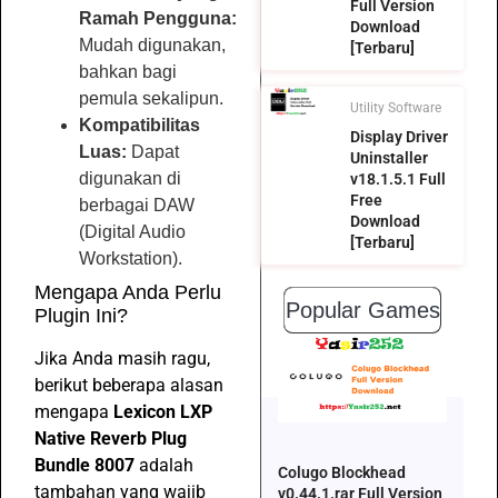
Full Version
Ramah Pengguna:
Download
Mudah digunakan,
[Terbaru]
bahkan bagi
pemula sekalipun.
Utility Software
Kompatibilitas
Display Driver
Luas:
Dapat
Uninstaller
digunakan di
v18.1.5.1 Full
Free
berbagai DAW
Download
(Digital Audio
[Terbaru]
Workstation).
Mengapa Anda Perlu
Popular Games
Plugin Ini?
Jika Anda masih ragu,
berikut beberapa alasan
mengapa
Lexicon LXP
Native Reverb Plug
Bundle 8007
adalah
Colugo Blockhead
tambahan yang wajib
v0.44.1.rar Full Version