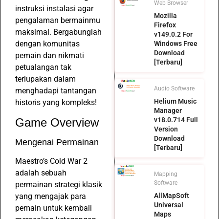
Web Browser
instruksi instalasi agar
Mozilla
pengalaman bermainmu
Firefox
maksimal. Bergabunglah
v149.0.2 For
dengan komunitas
Windows Free
Download
pemain dan nikmati
[Terbaru]
petualangan tak
terlupakan dalam
Audio Software
menghadapi tantangan
Helium Music
historis yang kompleks!
Manager
Game Overview
v18.0.714 Full
Version
Download
Mengenai Permainan
[Terbaru]
Maestro’s Cold War 2
adalah sebuah
Mapping
Software
permainan strategi klasik
yang mengajak para
AllMapSoft
Universal
pemain untuk kembali
Maps