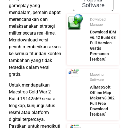
Software
gameplay yang
mendalam, pemain dapat
merencanakan dan
Download
Manager
melaksanakan strategi
Download IDM
militer secara real-time.
v6.42 Build 63
Mendownload versi
Full Version
penuh memberikan akses
Gratis
ke semua fitur dan konten
Permanen
[Terbaru]
tambahan yang tidak
tersedia dalam versi
gratis.
Mapping
Software
Untuk mendapatkan
AllMapSoft
Maestros Cold War 2
Offline Map
Maker v8.382
Build 19142569 secara
Full Free
lengkap, kunjungi situs
Download
resmi atau platform
[Terbaru]
digital terpercaya.
Pastikan untuk mengikuti