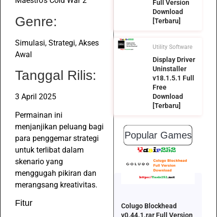
Maestro’s Cold War 2
Full Version
Download
Genre:
[Terbaru]
Simulasi, Strategi, Akses
Utility Software
Awal
Display Driver
Uninstaller
Tanggal Rilis:
v18.1.5.1 Full
Free
3 April 2025
Download
[Terbaru]
Permainan ini
menjanjikan peluang bagi
Popular Games
para penggemar strategi
untuk terlibat dalam
skenario yang
menggugah pikiran dan
merangsang kreativitas.
Fitur
Colugo Blockhead
v0.44.1.rar Full Version