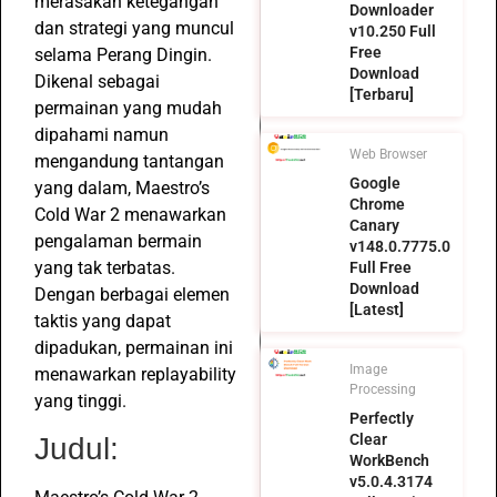
merasakan ketegangan
Downloader
dan strategi yang muncul
v10.250 Full
Free
selama Perang Dingin.
Download
Dikenal sebagai
[Terbaru]
permainan yang mudah
dipahami namun
Web Browser
mengandung tantangan
Google
yang dalam, Maestro’s
Chrome
Cold War 2 menawarkan
Canary
pengalaman bermain
v148.0.7775.0
yang tak terbatas.
Full Free
Download
Dengan berbagai elemen
[Latest]
taktis yang dapat
dipadukan, permainan ini
Image
menawarkan replayability
Processing
yang tinggi.
Perfectly
Clear
Judul:
WorkBench
v5.0.4.3174